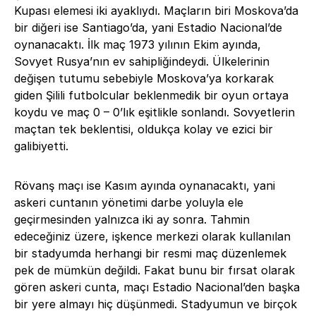
Kupası elemesi iki ayaklıydı. Maçların biri Moskova’da
bir diğeri ise Santiago’da, yani Estadio Nacional’de
oynanacaktı. İlk maç 1973 yılının Ekim ayında,
Sovyet Rusya’nın ev sahipliğindeydi. Ülkelerinin
değişen tutumu sebebiyle Moskova’ya korkarak
giden Şilili futbolcular beklenmedik bir oyun ortaya
koydu ve maç 0 – 0’lık eşitlikle sonlandı. Sovyetlerin
maçtan tek beklentisi, oldukça kolay ve ezici bir
galibiyetti.
Rövanş maçı ise Kasım ayında oynanacaktı, yani
askeri cuntanın yönetimi darbe yoluyla ele
geçirmesinden yalnızca iki ay sonra. Tahmin
edeceğiniz üzere, işkence merkezi olarak kullanılan
bir stadyumda herhangi bir resmi maç düzenlemek
pek de mümkün değildi. Fakat bunu bir fırsat olarak
gören askeri cunta, maçı Estadio Nacional’den başka
bir yere almayı hiç düşünmedi. Stadyumun ve birçok