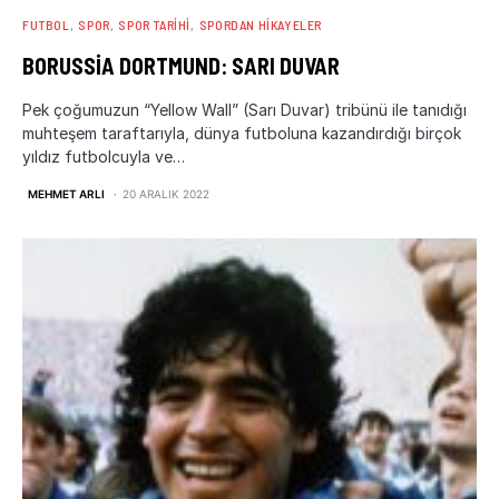
FUTBOL
SPOR
SPOR TARIHI
SPORDAN HIKAYELER
BORUSSIA DORTMUND: SARI DUVAR
Pek çoğumuzun “Yellow Wall” (Sarı Duvar) tribünü ile tanıdığı
muhteşem taraftarıyla, dünya futboluna kazandırdığı birçok
yıldız futbolcuyla ve…
MEHMET ARLI
20 ARALIK 2022