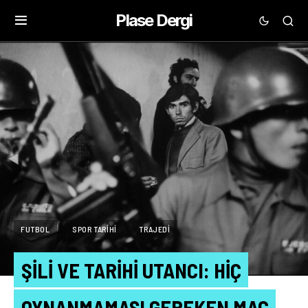
Plase Dergi
FUTBOL
SPOR TARIHI
TRAJEDI
ŞILI VE TARIHI UTANCI: HIÇ
OYNANMAMASI GEREKEN MAÇ