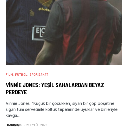
FILM
FUTBOL
SPOR SANAT
VINNIE JONES: YEŞIL SAHALARDAN BEYAZ
PERDEYE
Vinnie Jones: “Küçük bir çocukken, siyah bir çöp poşetine
sığan tüm servetimle koltuk tepelerinde uyuklar ve birileriyle
kavga…
BARIŞ IŞIK
21 EYLÜL 2022