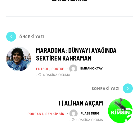
ÖNCEKI YAZI
MARADONA: DÜNYAYI AYAĞINDA
SEKTIREN KAHRAMAN
FUTBOL
PORTRE
EMRAH OKTAY
4 DAKIKA OKUMA
SONRAKI YAZI
1 | ALIHAN AKÇAM
PODCAST
SEN KIMSIN
PLASE DERGI
1 DAKIKA OKUMA