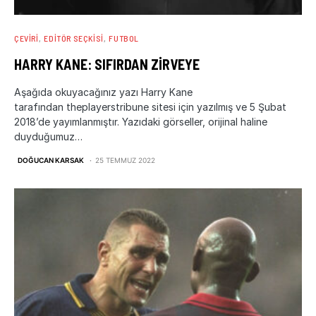
ÇEVIRI
EDITÖR SEÇKISI
FUTBOL
HARRY KANE: SIFIRDAN ZIRVEYE
Aşağıda okuyacağınız yazı Harry Kane
tarafından theplayerstribune sitesi için yazılmış ve 5 Şubat
2018’de yayımlanmıştır. Yazıdaki görseller, orijinal haline
duyduğumuz…
DOĞUCAN KARSAK
25 TEMMUZ 2022