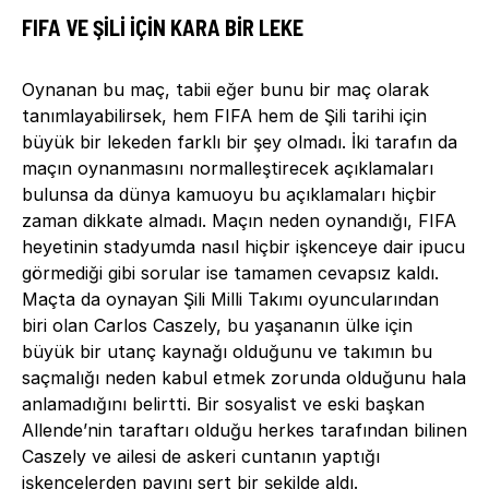
FIFA VE ŞILI IÇIN KARA BIR LEKE
Oynanan bu maç, tabii eğer bunu bir maç olarak
tanımlayabilirsek, hem FIFA hem de Şili tarihi için
büyük bir lekeden farklı bir şey olmadı. İki tarafın da
maçın oynanmasını normalleştirecek açıklamaları
bulunsa da dünya kamuoyu bu açıklamaları hiçbir
zaman dikkate almadı. Maçın neden oynandığı, FIFA
heyetinin stadyumda nasıl hiçbir işkenceye dair ipucu
görmediği gibi sorular ise tamamen cevapsız kaldı.
Maçta da oynayan Şili Milli Takımı oyuncularından
biri olan Carlos Caszely, bu yaşananın ülke için
büyük bir utanç kaynağı olduğunu ve takımın bu
saçmalığı neden kabul etmek zorunda olduğunu hala
anlamadığını belirtti. Bir sosyalist ve eski başkan
Allende’nin taraftarı olduğu herkes tarafından bilinen
Caszely ve ailesi de askeri cuntanın yaptığı
işkencelerden payını sert bir şekilde aldı.