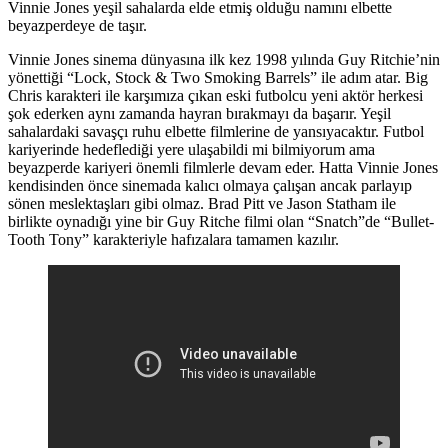
Vinnie Jones yeşil sahalarda elde etmiş olduğu namını elbette
beyazperdeye de taşır.
Vinnie Jones sinema dünyasına ilk kez 1998 yılında Guy Ritchie’nin
yönettiği “Lock, Stock & Two Smoking Barrels” ile adım atar. Big
Chris karakteri ile karşımıza çıkan eski futbolcu yeni aktör herkesi
şok ederken aynı zamanda hayran bırakmayı da başarır. Yeşil
sahalardaki savaşçı ruhu elbette filmlerine de yansıyacaktır. Futbol
kariyerinde hedeflediği yere ulaşabildi mi bilmiyorum ama
beyazperde kariyeri önemli filmlerle devam eder. Hatta Vinnie Jones
kendisinden önce sinemada kalıcı olmaya çalışan ancak parlayıp
sönen meslektaşları gibi olmaz. Brad Pitt ve Jason Statham ile
birlikte oynadığı yine bir Guy Ritche filmi olan “Snatch”de “Bullet-
Tooth Tony” karakteriyle hafızalara tamamen kazılır.