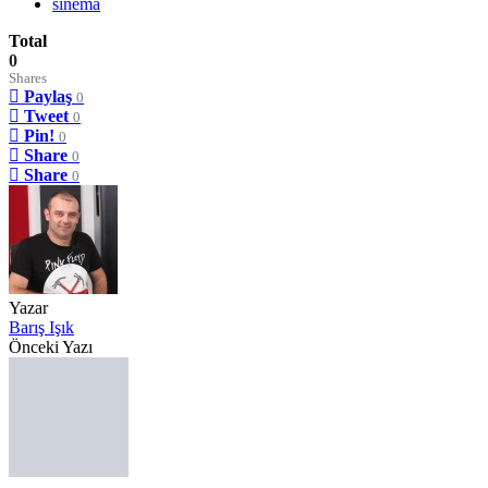
sinema
Total
0
Shares
Paylaş
0
Tweet
0
Pin!
0
Share
0
Share
0
Yazar
Barış Işık
Önceki Yazı