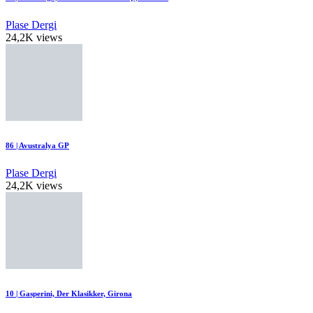
Plase Dergi
24,2K views
86 | Avustralya GP
Plase Dergi
24,2K views
10 | Gasperini, Der Klasikker, Girona