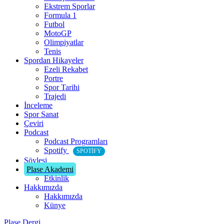
Ekstrem Sporlar
Formula 1
Futbol
MotoGP
Olimpiyatlar
Tenis
Spordan Hikayeler
Ezeli Rekabet
Portre
Spor Tarihi
Trajedi
İnceleme
Spor Sanat
Çeviri
Podcast
Podcast Programları
Spotify
SPOTIFY
Söyleşi
Plase Akademi
Etkinlik
Hakkımızda
Hakkımızda
Künye
Plase Dergi