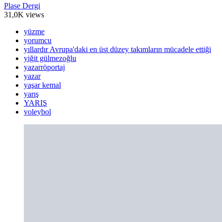
Plase Dergi
31,0K views
yüzme
yorumcu
yıllardır Avrupa'daki en üst düzey takımların mücadele ettiği
yiğit gülmezoğlu
yazarröportaj
yazar
yaşar kemal
yarış
YARIŞ
voleybol