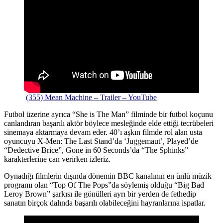
(355) Mean Machine – Trailer – YouTube
Futbol üzerine ayrıca “She is The Man” filminde bir futbol koçunu
canlandıran başarılı aktör böylece mesleğinde elde ettiği tecrübeleri
sinemaya aktarmaya devam eder. 40’ı aşkın filmde rol alan usta
oyuncuyu X-Men: The Last Stand’da ‘Juggemaut’, Played’de
“Dedective Brice”, Gone in 60 Seconds’da “The Sphinks”
karakterlerine can verirken izleriz.
Oynadığı filmlerin dışında dönemin BBC kanalının en ünlü müzik
programı olan “Top Of The Pops”da söylemiş olduğu “Big Bad
Leroy Brown” şarkısı ile gönülleri ayrı bir yerden de fethedip
sanatın birçok dalında başarılı olabileceğini hayranlarına ispatlar.