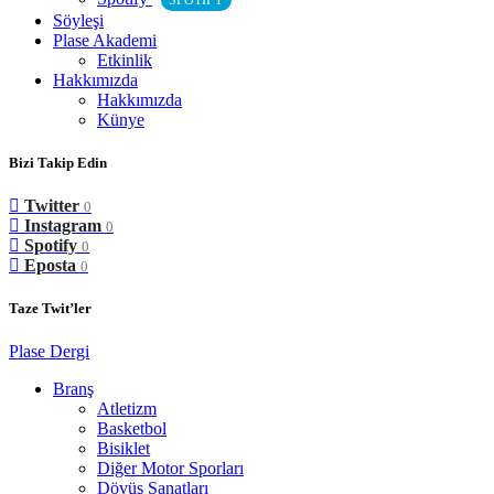
SPOTIFY
Söyleşi
Plase Akademi
Etkinlik
Hakkımızda
Hakkımızda
Künye
Bizi Takip Edin
Twitter
0
Instagram
0
Spotify
0
Eposta
0
Taze Twit’ler
Plase Dergi
Branş
Atletizm
Basketbol
Bisiklet
Diğer Motor Sporları
Dövüş Sanatları