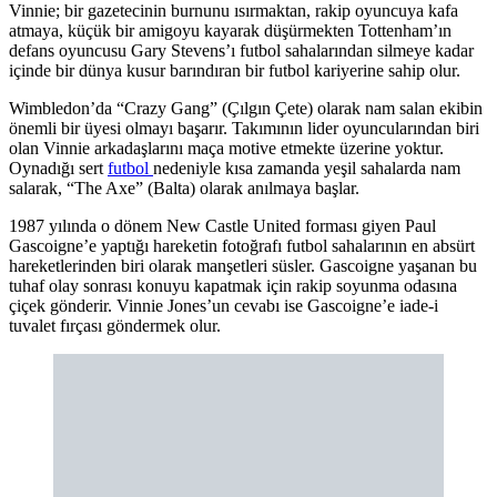
Vinnie; bir gazetecinin burnunu ısırmaktan, rakip oyuncuya kafa
atmaya, küçük bir amigoyu kayarak düşürmekten Tottenham’ın
defans oyuncusu Gary Stevens’ı futbol sahalarından silmeye kadar
içinde bir dünya kusur barındıran bir futbol kariyerine sahip olur.
Wimbledon’da “Crazy Gang” (Çılgın Çete) olarak nam salan ekibin
önemli bir üyesi olmayı başarır. Takımının lider oyuncularından biri
olan Vinnie arkadaşlarını maça motive etmekte üzerine yoktur.
Oynadığı sert
futbol
nedeniyle kısa zamanda yeşil sahalarda nam
salarak, “The Axe” (Balta) olarak anılmaya başlar.
1987 yılında o dönem New Castle United forması giyen Paul
Gascoigne’e yaptığı hareketin fotoğrafı futbol sahalarının en absürt
hareketlerinden biri olarak manşetleri süsler. Gascoigne yaşanan bu
tuhaf olay sonrası konuyu kapatmak için rakip soyunma odasına
çiçek gönderir. Vinnie Jones’un cevabı ise Gascoigne’e iade-i
tuvalet fırçası göndermek olur.