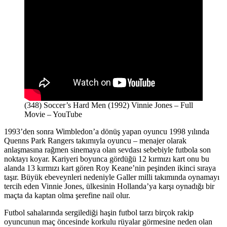
(348) Soccer’s Hard Men (1992) Vinnie Jones – Full
Movie – YouTube
1993’den sonra Wimbledon’a dönüş yapan oyuncu 1998 yılında
Quenns Park Rangers takımıyla oyuncu – menajer olarak
anlaşmasına rağmen sinemaya olan sevdası sebebiyle futbola son
noktayı koyar. Kariyeri boyunca gördüğü 12 kırmızı kart onu bu
alanda 13 kırmızı kart gören Roy Keane’nin peşinden ikinci sıraya
taşır. Büyük ebeveynleri nedeniyle Galler milli takımında oynamayı
tercih eden Vinnie Jones, ülkesinin Hollanda’ya karşı oynadığı bir
maçta da kaptan olma şerefine nail olur.
Futbol sahalarında sergilediği haşin futbol tarzı birçok rakip
oyuncunun maç öncesinde korkulu rüyalar görmesine neden olan