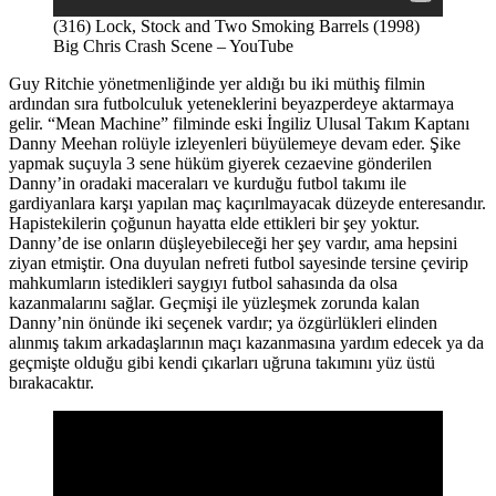
(316) Lock, Stock and Two Smoking Barrels (1998)
Big Chris Crash Scene – YouTube
Guy Ritchie yönetmenliğinde yer aldığı bu iki müthiş filmin
ardından sıra futbolculuk yeteneklerini beyazperdeye aktarmaya
gelir. “Mean Machine” filminde eski İngiliz Ulusal Takım Kaptanı
Danny Meehan rolüyle izleyenleri büyülemeye devam eder. Şike
yapmak suçuyla 3 sene hüküm giyerek cezaevine gönderilen
Danny’in oradaki maceraları ve kurduğu futbol takımı ile
gardiyanlara karşı yapılan maç kaçırılmayacak düzeyde enteresandır.
Hapistekilerin çoğunun hayatta elde ettikleri bir şey yoktur.
Danny’de ise onların düşleyebileceği her şey vardır, ama hepsini
ziyan etmiştir. Ona duyulan nefreti futbol sayesinde tersine çevirip
mahkumların istedikleri saygıyı futbol sahasında da olsa
kazanmalarını sağlar. Geçmişi ile yüzleşmek zorunda kalan
Danny’nin önünde iki seçenek vardır; ya özgürlükleri elinden
alınmış takım arkadaşlarının maçı kazanmasına yardım edecek ya da
geçmişte olduğu gibi kendi çıkarları uğruna takımını yüz üstü
bırakacaktır.