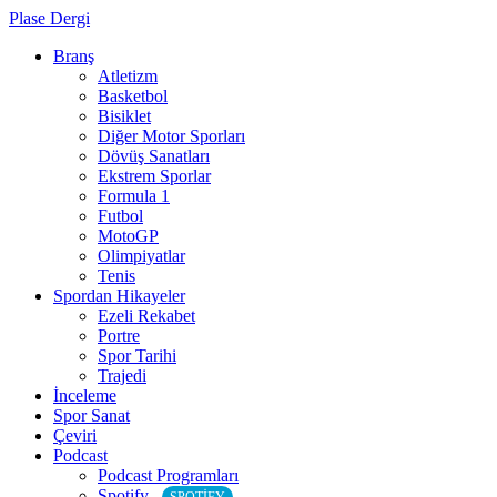
Plase Dergi
Branş
Atletizm
Basketbol
Bisiklet
Diğer Motor Sporları
Dövüş Sanatları
Ekstrem Sporlar
Formula 1
Futbol
MotoGP
Olimpiyatlar
Tenis
Spordan Hikayeler
Ezeli Rekabet
Portre
Spor Tarihi
Trajedi
İnceleme
Spor Sanat
Çeviri
Podcast
Podcast Programları
Spotify