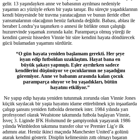
gelir. 13 yaşındayken anne ve babasının ayrılması nedeniyle
yaşamın acı yüzüyle erken bir yaşta tanışır. Bu süreçte yaşadıklarının
kendi bünyesinde bir travma yaratacağının ve bunun ileride elbet
yansımalarının olacağının henüz farkında değildir. Babası, ablası ile
beraber Londra’ya taşınırken o annesi ile birlikte onun çalıştığı
huzurevinde yaşamak zorunda kalır. Paramparça olmuş yüreği ile
kendini çaresiz hisseden Vinnie bir süre kendini hayata döndürecek
gücü bulamadan yaşamını sürdürür.
“O gün hayata yeniden başlamam gerekti. Her şeye
isyan edip futboldan uzaklaştım. Hayat bana en
büyük şakayı yapmıştı. Eşler ayrılırken sadece
kendilerini düşünüyor ve çocuklarının ne yaşadığını
göremiyor. Anne ve babanın arasında kalan çocuk
paramparça oluyor ve bu yaşadıkları, bütün
hayatını etkiliyor.”
Ne yapıp edip hayata yeniden tutunmak zorunda olan Vinnie Jones
küçük sayılacak bir yaşta hayatını idame ettirebilmek için inşaatlarda
çalışıp şansını yeniden futbolda denemek ister. 1984 yılında yarı
profesyonel olarak Wealstone takımında futbola başlayan Vinnie,
İsveç 3. Liginde IFK Holsmund ile şampiyonluk yaşayarak 1986
yılında Wimbledon takımına transfer olur ve Premier Lig’e ilk
adımını atar. Henüz ikinci maçında Manchester United’a golünü
atarak kendini gösterir. Disiplin kelimesinin zıttı olmayı başaran