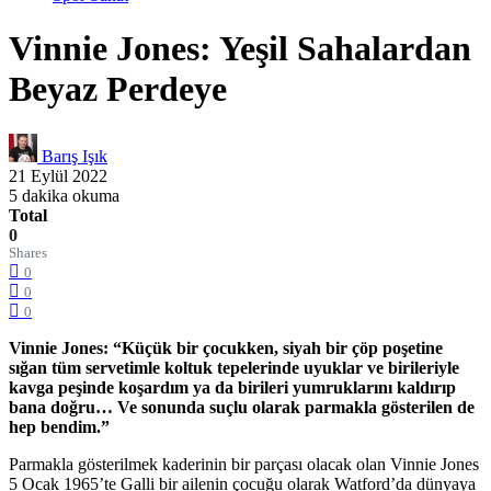
Vinnie Jones: Yeşil Sahalardan
Beyaz Perdeye
Barış Işık
21 Eylül 2022
5 dakika okuma
Total
0
Shares
0
0
0
Vinnie Jones:
“Küçük bir çocukken, siyah bir çöp poşetine
sığan tüm servetimle koltuk tepelerinde uyuklar ve birileriyle
kavga peşinde koşardım ya da birileri yumruklarını kaldırıp
bana doğru… Ve sonunda suçlu olarak parmakla gösterilen de
hep bendim.”
Parmakla gösterilmek kaderinin bir parçası olacak olan Vinnie Jones
5 Ocak 1965’te Galli bir ailenin çocuğu olarak Watford’da dünyaya