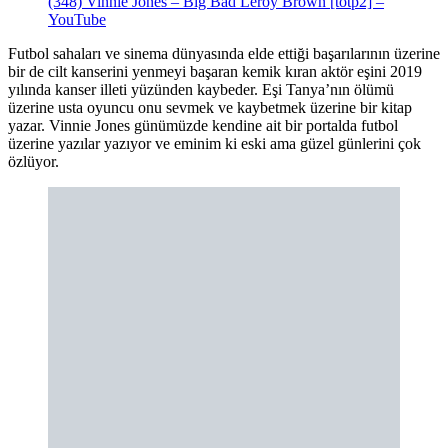
(348) Vinnie Jones – Big Bad Leroy Brown [totp2] –
YouTube
Futbol sahaları ve sinema dünyasında elde ettiği başarılarının üzerine
bir de cilt kanserini yenmeyi başaran kemik kıran aktör eşini 2019
yılında kanser illeti yüzünden kaybeder. Eşi Tanya’nın ölümü
üzerine usta oyuncu onu sevmek ve kaybetmek üzerine bir kitap
yazar. Vinnie Jones günümüzde kendine ait bir portalda futbol
üzerine yazılar yazıyor ve eminim ki eski ama güzel günlerini çok
özlüyor.