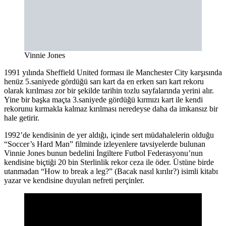
Vinnie Jones
1991 yılında Sheffield United forması ile Manchester City karşısında
henüz 5.saniyede gördüğü sarı kart da en erken sarı kart rekoru
olarak kırılması zor bir şekilde tarihin tozlu sayfalarında yerini alır.
Yine bir başka maçta 3.saniyede gördüğü kırmızı kart ile kendi
rekorunu kırmakla kalmaz kırılması neredeyse daha da imkansız bir
hale getirir.
1992’de kendisinin de yer aldığı, içinde sert müdahalelerin olduğu
“Soccer’s Hard Man” filminde izleyenlere tavsiyelerde bulunan
Vinnie Jones bunun bedelini İngiltere Futbol Federasyonu’nun
kendisine biçtiği 20 bin Sterlinlik rekor ceza ile öder. Üstüne birde
utanmadan “How to break a leg?” (Bacak nasıl kırılır?) isimli kitabı
yazar ve kendisine duyulan nefreti perçinler.