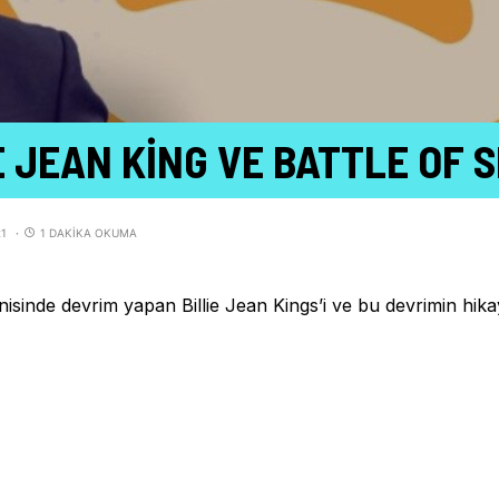
IE JEAN KING VE BATTLE OF 
21
1 DAKIKA OKUMA
nisinde devrim yapan Billie Jean Kings’i ve bu devrimin hik