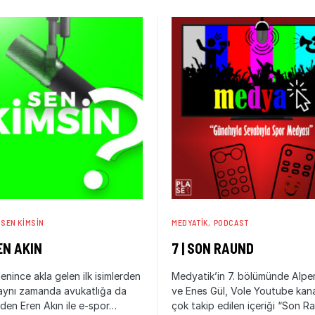
SEN KIMSIN
MEDYATIK
PODCAST
REN AKIN
7 | SON RAUND
enince akla gelen ilk isimlerden
Medyatik’in 7. bölümünde Alpe
aynı zamanda avukatlığa da
ve Enes Gül, Vole Youtube kana
en Eren Akın ile e-spor…
çok takip edilen içeriği “Son 