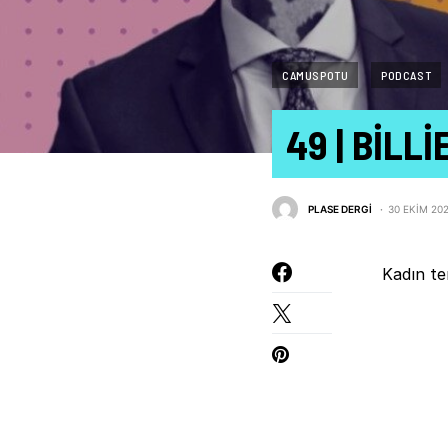
CAMUSPOTU
PODCAST
49 | BILL
PLASE DERGI
30 EKIM 20
Kadın te