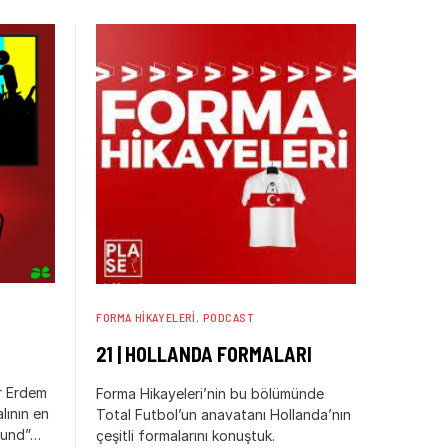
FORMA HIKAYELERI
PODCAST
21 | HOLLANDA FORMALARI
r Erdem
Forma Hikayeleri’nin bu bölümünde
lının en
Total Futbol’un anavatanı Hollanda’nın
Raund”…
çeşitli formalarını konuştuk.