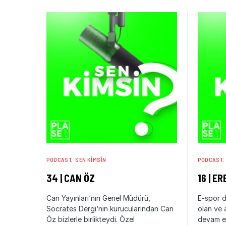
PODCAST
SEN KIMSIN
PODCAST
34 | CAN ÖZ
16 | E
Can Yayınları‘nın Genel Müdürü,
E-spor d
Socrates Dergi‘nin kurucularından Can
olan ve 
Öz bizlerle birlikteydi. Özel
devam ed