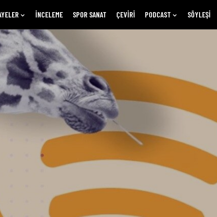
AYELER
İNCELEME
SPOR SANAT
ÇEVIRI
PODCAST
SÖYLEŞI