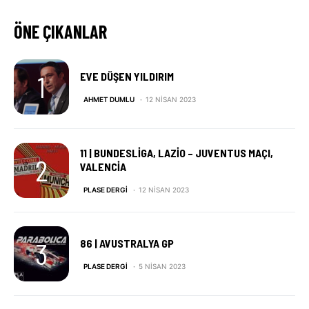
ÖNE ÇIKANLAR
EVE DÜŞEN YILDIRIM
AHMET DUMLU
12 NISAN 2023
11 | BUNDESLIGA, LAZIO – JUVENTUS MAÇI,
VALENCIA
PLASE DERGI
12 NISAN 2023
86 | AVUSTRALYA GP
PLASE DERGI
5 NISAN 2023