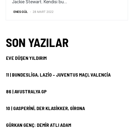
Jackie Stewart. Kendisi bu…
ENES GÜL
28 MART 2022
SON YAZILAR
EVE DÜŞEN YILDIRIM
11 | BUNDESLIGA, LAZIO – JUVENTUS MAÇI, VALENCIA
86 | AVUSTRALYA GP
10 | GASPERINI, DER KLASIKKER, GIRONA
GÜRKAN GENÇ: DEMIR ATLI ADAM