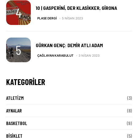
10 | GASPERINI, DER KLASIKKER, GIRONA
PLASE DERGI
5 NISAN 2023
GÜRKAN GENÇ: DEMIR ATLI ADAM
ÇAĞLAYAN KARABULUT
3 NISAN 2023
KATEGORILER
ATLETIZM
(3)
AYNALAR
(8)
BASKETBOL
(9)
BISIKLET
(5)