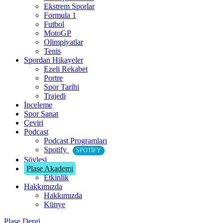
Ekstrem Sporlar
Formula 1
Futbol
MotoGP
Olimpiyatlar
Tenis
Spordan Hikayeler
Ezeli Rekabet
Portre
Spor Tarihi
Trajedi
İnceleme
Spor Sanat
Çeviri
Podcast
Podcast Programları
Spotify
SPOTIFY
Söyleşi
Plase Akademi
Etkinlik
Hakkımızda
Hakkımızda
Künye
Plase Dergi