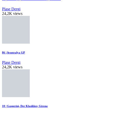
Plase Dergi
24,2K views
86 | Avustralya GP
Plase Dergi
24,2K views
10 | Gasperini, Der Klasikker, Girona