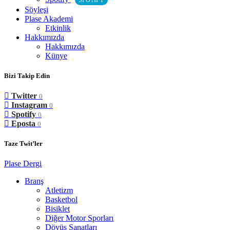
SPOTIFY
Söyleşi
Plase Akademi
Etkinlik
Hakkımızda
Hakkımızda
Künye
Bizi Takip Edin
Twitter
0
Instagram
0
Spotify
0
Eposta
0
Taze Twit’ler
Plase Dergi
Branş
Atletizm
Basketbol
Bisiklet
Diğer Motor Sporları
Dövüş Sanatları