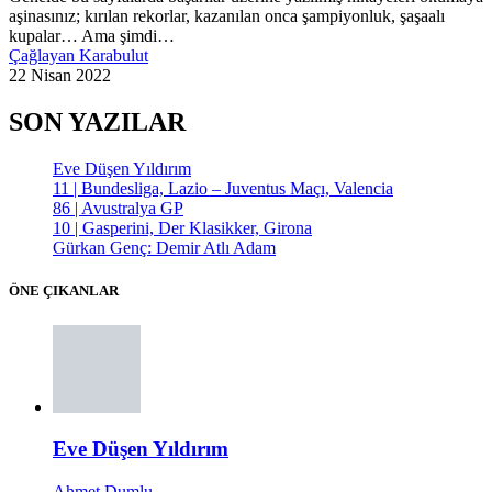
aşinasınız; kırılan rekorlar, kazanılan onca şampiyonluk, şaşaalı
kupalar… Ama şimdi…
Çağlayan Karabulut
22 Nisan 2022
SON YAZILAR
Eve Düşen Yıldırım
11 | Bundesliga, Lazio – Juventus Maçı, Valencia
86 | Avustralya GP
10 | Gasperini, Der Klasikker, Girona
Gürkan Genç: Demir Atlı Adam
ÖNE ÇIKANLAR
Eve Düşen Yıldırım
Ahmet Dumlu