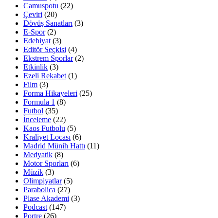
Camuspotu
(22)
Çeviri
(20)
Dövüş Sanatları
(3)
E-Spor
(2)
Edebiyat
(3)
Editör Seçkisi
(4)
Ekstrem Sporlar
(2)
Etkinlik
(3)
Ezeli Rekabet
(1)
Film
(3)
Forma Hikayeleri
(25)
Formula 1
(8)
Futbol
(35)
İnceleme
(22)
Kaos Futbolu
(5)
Kraliyet Locası
(6)
Madrid Münih Hattı
(11)
Medyatik
(8)
Motor Sporları
(6)
Müzik
(3)
Olimpiyatlar
(5)
Parabolica
(27)
Plase Akademi
(3)
Podcast
(147)
Portre
(26)