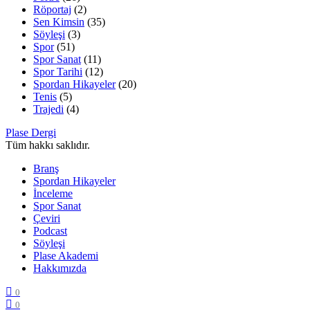
Röportaj
(2)
Sen Kimsin
(35)
Söyleşi
(3)
Spor
(51)
Spor Sanat
(11)
Spor Tarihi
(12)
Spordan Hikayeler
(20)
Tenis
(5)
Trajedi
(4)
Plase Dergi
Tüm hakkı saklıdır.
Branş
Spordan Hikayeler
İnceleme
Spor Sanat
Çeviri
Podcast
Söyleşi
Plase Akademi
Hakkımızda
0
0