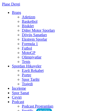
Plase Dergi
Branş
Atletizm
Basketbol
Bisiklet
Diğer Motor Sporları
Dövüş Sanatları
Ekstrem Sporlar
Formula 1
Futbol
MotoGP
Olimpiyatlar
Tenis
Spordan Hikayeler
Ezeli Rekabet
Portre
Spor Tarihi
Trajedi
İnceleme
Spor Sanat
Çeviri
Podcast
Podcast Programları
Spotify