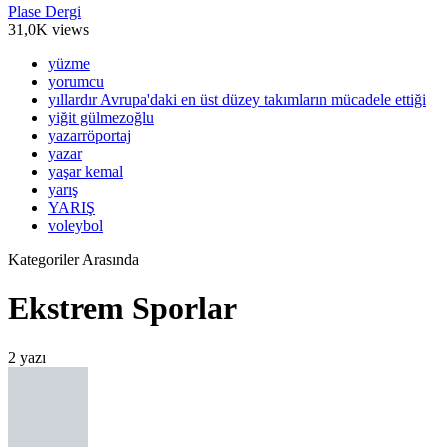
Plase Dergi
31,0K views
yüzme
yorumcu
yıllardır Avrupa'daki en üst düzey takımların mücadele ettiği
yiğit gülmezoğlu
yazarröportaj
yazar
yaşar kemal
yarış
YARIŞ
voleybol
Kategoriler Arasında
Ekstrem Sporlar
2 yazı