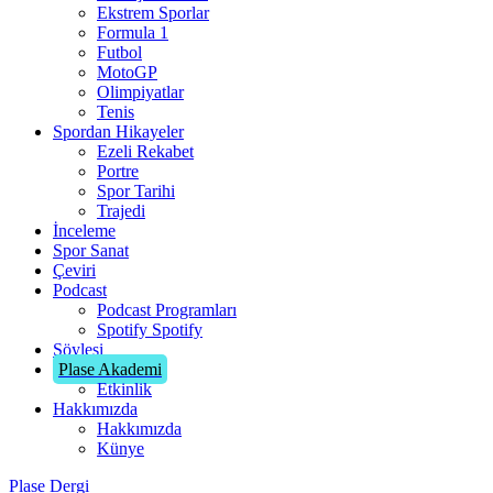
Ekstrem Sporlar
Formula 1
Futbol
MotoGP
Olimpiyatlar
Tenis
Spordan Hikayeler
Ezeli Rekabet
Portre
Spor Tarihi
Trajedi
İnceleme
Spor Sanat
Çeviri
Podcast
Podcast Programları
Spotify
Spotify
Söyleşi
Plase Akademi
Etkinlik
Hakkımızda
Hakkımızda
Künye
Plase Dergi