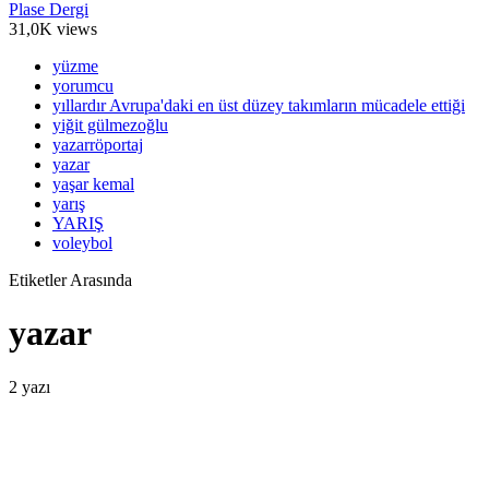
Plase Dergi
31,0K views
yüzme
yorumcu
yıllardır Avrupa'daki en üst düzey takımların mücadele ettiği
yiğit gülmezoğlu
yazarröportaj
yazar
yaşar kemal
yarış
YARIŞ
voleybol
Etiketler Arasında
yazar
2 yazı