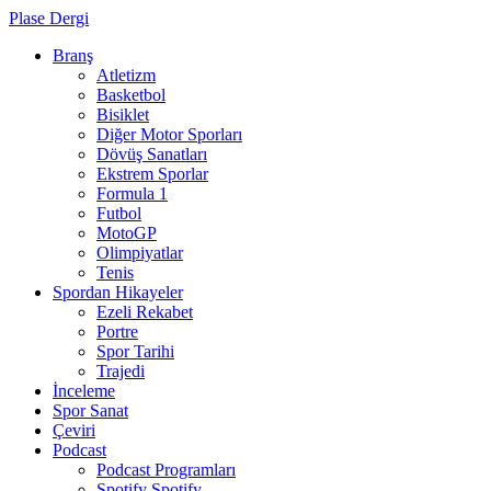
Plase Dergi
Branş
Atletizm
Basketbol
Bisiklet
Diğer Motor Sporları
Dövüş Sanatları
Ekstrem Sporlar
Formula 1
Futbol
MotoGP
Olimpiyatlar
Tenis
Spordan Hikayeler
Ezeli Rekabet
Portre
Spor Tarihi
Trajedi
İnceleme
Spor Sanat
Çeviri
Podcast
Podcast Programları
Spotify
Spotify