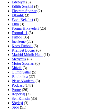
Edebiyat
(3)
Editör Seçkisi
(4)
Ekstrem Sporlar
(2)
Etkinlik
(3)
Ezeli Rekabet
(1)
Film
(3)
Forma Hikayeleri
(25)
Formula 1
(8)
Futbol
(35)
İnceleme
(22)
Kaos Futbolu
(5)
Kraliyet Locası
(6)
Madrid Münih Hattı
(11)
Medyatik
(8)
Motor Sporları
(6)
Müzik
(3)
Olimpiyatlar
(5)
Parabolica
(27)
Plase Akademi
(3)
Podcast
(147)
Portre
(26)
Röportaj
(2)
Sen Kimsin
(35)
Söyleşi
(3)
Spor
(51)