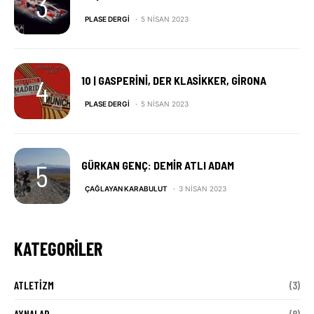
PLASE DERGI
5 NISAN 2023
10 | GASPERINI, DER KLASIKKER, GIRONA
PLASE DERGI
5 NISAN 2023
GÜRKAN GENÇ: DEMIR ATLI ADAM
ÇAĞLAYAN KARABULUT
3 NISAN 2023
KATEGORILER
ATLETIZM
(3)
AYNALAR
(8)