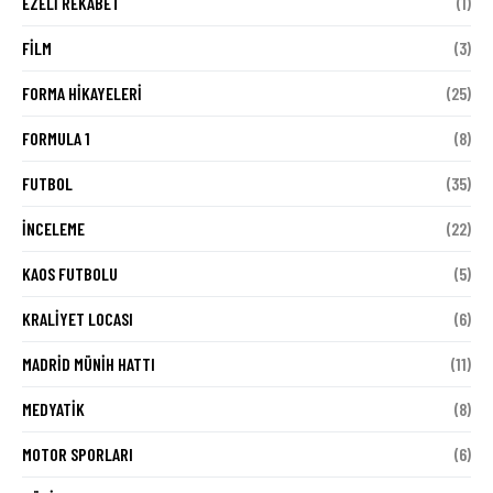
EZELI REKABET
(1)
FILM
(3)
FORMA HIKAYELERI
(25)
FORMULA 1
(8)
FUTBOL
(35)
İNCELEME
(22)
KAOS FUTBOLU
(5)
KRALIYET LOCASI
(6)
MADRID MÜNIH HATTI
(11)
MEDYATIK
(8)
MOTOR SPORLARI
(6)