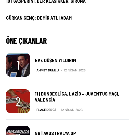
10 | GASPERINI, DER KLASIKKER, GIRONA
GÜRKAN GENÇ: DEMIR ATLI ADAM
ÖNE ÇIKANLAR
EVE DÜŞEN YILDIRIM
AHMET DUMLU
12 NISAN 2023
11 | BUNDESLIGA, LAZIO – JUVENTUS MAÇI,
VALENCIA
PLASE DERGI
12 NISAN 2023
86 | AVUSTRALYA GP