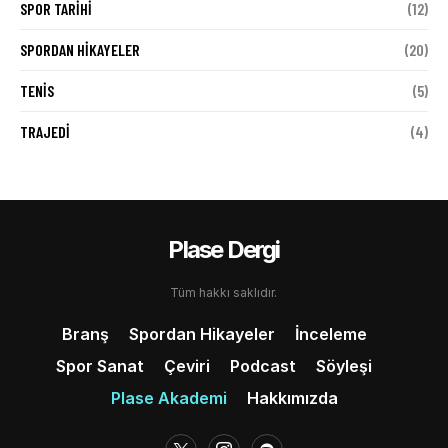
SPOR TARIHI
(12)
SPORDAN HIKAYELER
(20)
TENIS
(5)
TRAJEDI
(4)
Plase Dergi
Tüm hakkı saklıdır.
Branş
Spordan Hikayeler
İnceleme
Spor Sanat
Çeviri
Podcast
Söyleşi
Plase Akademi
Hakkımızda