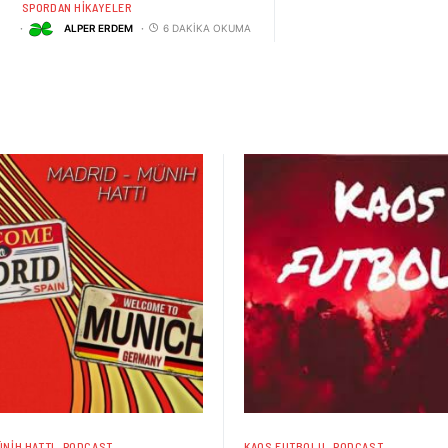
SPORDAN HIKAYELER
ALPER ERDEM
6 DAKIKA OKUMA
NIH HATTI
PODCAST
KAOS FUTBOLU
PODCAST