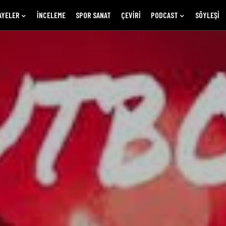
AYELER
İNCELEME
SPOR SANAT
ÇEVIRI
PODCAST
SÖYLEŞI