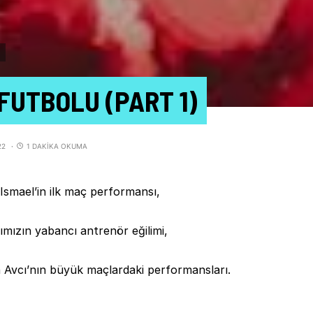
 FUTBOLU (PART 1)
22
1 DAKIKA OKUMA
 Ismael’in ilk maç performansı,
ımızın yabancı antrenör eğilimi,
 Avcı’nın büyük maçlardaki performansları.