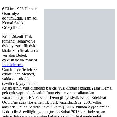
6 Ekim 1923 Hemite,
Osmaniye
doğumludur. Tam adı
Kemal Sadık
Gökçeli’dir.
Kürt kökenli Türk
romancı, senaryo ve
öykü yazarı. İlk öykü
kitabı Sarı Sıcak’ta da
yer alan Bebek
öyküsü ile ilk romanı
İnce Memed
,
Cumhuriyet’te tefrika
edildi. İnce Memed,
yaklaşık kırk dile
çevrilerek yayımlandı.
Kitaplarının yurt dışındaki baskısı yüz kırktan fazladır.Yaşar Kemal
pek çok yapıtında Anadolu’nun efsane ve masallarından
yararlanmıştır. PEN Yazarlar Derneği üyesiydi. Nobel Edebiyat
Ödülü’ne aday gösterilen ilk Türk yazardır.1952–2001 yılları
arasında Thilda Serrero ile evli kalmış, 2002 yılında Ayşe Semiha
Baban ile 2. evliliğini yapmıştır. 28 Şubat 2015 tarihinde organ
yetmezliği sebebiyle yoğun bakımda olduğu hastanede vefat