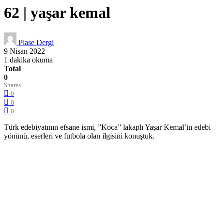
62 | yaşar kemal
Plase Dergi
9 Nisan 2022
1 dakika okuma
Total
0
Shares
0
0
0
Türk edebiyatının efsane ismi, ”Koca” lakaplı Yaşar Kemal’in edebi
yönünü, eserleri ve futbola olan ilgisini konuştuk.