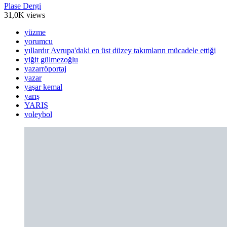
Plase Dergi
31,0K views
yüzme
yorumcu
yıllardır Avrupa'daki en üst düzey takımların mücadele ettiği
yiğit gülmezoğlu
yazarröportaj
yazar
yaşar kemal
yarış
YARIŞ
voleybol