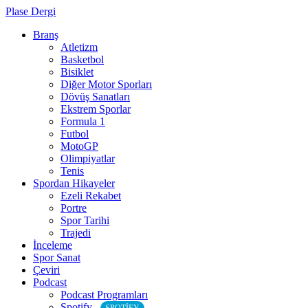
Plase Dergi
Branş
Atletizm
Basketbol
Bisiklet
Diğer Motor Sporları
Dövüş Sanatları
Ekstrem Sporlar
Formula 1
Futbol
MotoGP
Olimpiyatlar
Tenis
Spordan Hikayeler
Ezeli Rekabet
Portre
Spor Tarihi
Trajedi
İnceleme
Spor Sanat
Çeviri
Podcast
Podcast Programları
Spotify