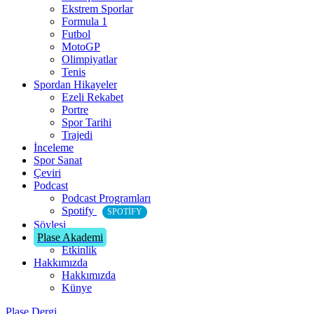
Ekstrem Sporlar
Formula 1
Futbol
MotoGP
Olimpiyatlar
Tenis
Spordan Hikayeler
Ezeli Rekabet
Portre
Spor Tarihi
Trajedi
İnceleme
Spor Sanat
Çeviri
Podcast
Podcast Programları
Spotify
SPOTIFY
Söyleşi
Plase Akademi
Etkinlik
Hakkımızda
Hakkımızda
Künye
Plase Dergi