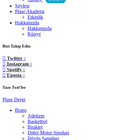
SPOTIFY
Söyleşi
Plase Akademi
Etkinlik
Hakkımızda
Hakkımızda
Künye
Bizi Takip Edin
Twitter
0
Instagram
0
Spotify
0
Eposta
0
Taze Twit’ler
Plase Dergi
Branş
Atletizm
Basketbol
Bisiklet
Diğer Motor Sporları
Dövüş Sanatları