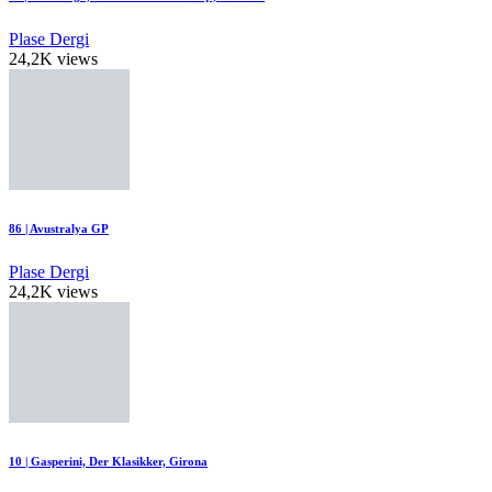
Plase Dergi
24,2K views
86 | Avustralya GP
Plase Dergi
24,2K views
10 | Gasperini, Der Klasikker, Girona