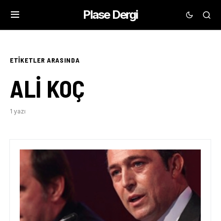
Plase Dergi
ETIKETLER ARASINDA
ALI KOÇ
1 yazı