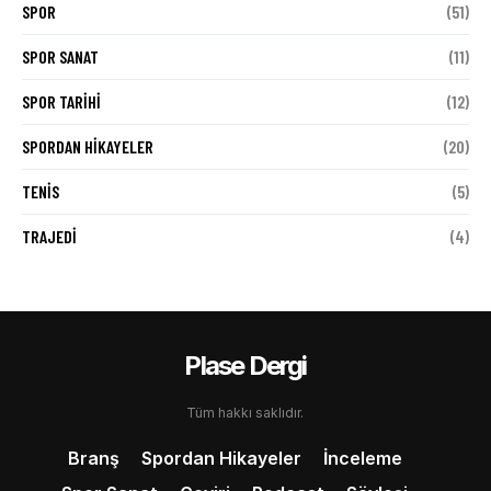
SPOR
(51)
SPOR SANAT
(11)
SPOR TARIHI
(12)
SPORDAN HIKAYELER
(20)
TENIS
(5)
TRAJEDI
(4)
Plase Dergi
Tüm hakkı saklıdır.
Branş
Spordan Hikayeler
İnceleme