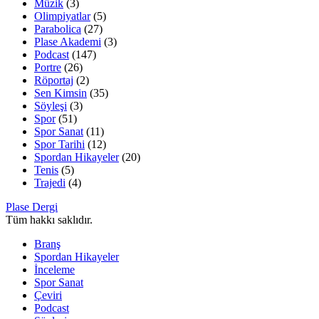
Müzik
(3)
Olimpiyatlar
(5)
Parabolica
(27)
Plase Akademi
(3)
Podcast
(147)
Portre
(26)
Röportaj
(2)
Sen Kimsin
(35)
Söyleşi
(3)
Spor
(51)
Spor Sanat
(11)
Spor Tarihi
(12)
Spordan Hikayeler
(20)
Tenis
(5)
Trajedi
(4)
Plase Dergi
Tüm hakkı saklıdır.
Branş
Spordan Hikayeler
İnceleme
Spor Sanat
Çeviri
Podcast