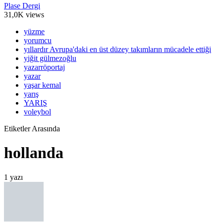
Plase Dergi
31,0K views
yüzme
yorumcu
yıllardır Avrupa'daki en üst düzey takımların mücadele ettiği
yiğit gülmezoğlu
yazarröportaj
yazar
yaşar kemal
yarış
YARIŞ
voleybol
Etiketler Arasında
hollanda
1 yazı