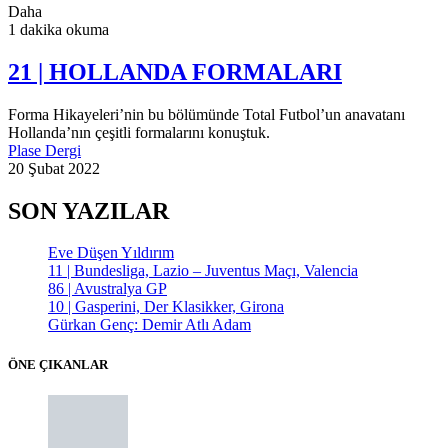
Daha
1 dakika okuma
21 | HOLLANDA FORMALARI
Forma Hikayeleri’nin bu bölümünde Total Futbol’un anavatanı
Hollanda’nın çeşitli formalarını konuştuk.
Plase Dergi
20 Şubat 2022
SON YAZILAR
Eve Düşen Yıldırım
11 | Bundesliga, Lazio – Juventus Maçı, Valencia
86 | Avustralya GP
10 | Gasperini, Der Klasikker, Girona
Gürkan Genç: Demir Atlı Adam
ÖNE ÇIKANLAR