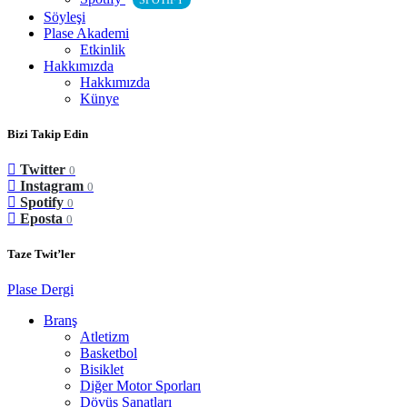
SPOTIFY
Söyleşi
Plase Akademi
Etkinlik
Hakkımızda
Hakkımızda
Künye
Bizi Takip Edin
Twitter
0
Instagram
0
Spotify
0
Eposta
0
Taze Twit’ler
Plase Dergi
Branş
Atletizm
Basketbol
Bisiklet
Diğer Motor Sporları
Dövüş Sanatları