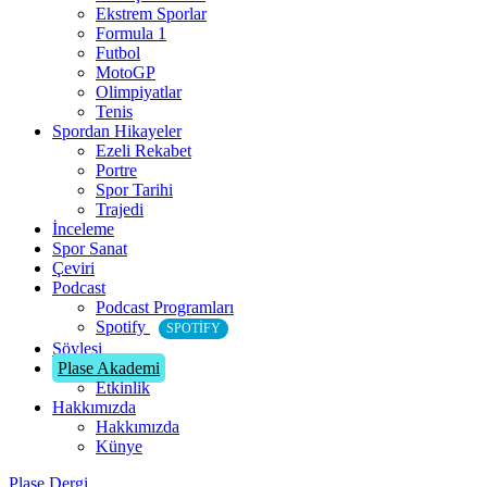
Ekstrem Sporlar
Formula 1
Futbol
MotoGP
Olimpiyatlar
Tenis
Spordan Hikayeler
Ezeli Rekabet
Portre
Spor Tarihi
Trajedi
İnceleme
Spor Sanat
Çeviri
Podcast
Podcast Programları
Spotify
SPOTIFY
Söyleşi
Plase Akademi
Etkinlik
Hakkımızda
Hakkımızda
Künye
Plase Dergi