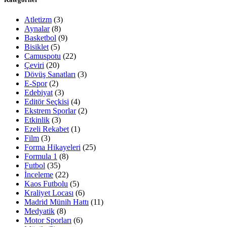
Atletizm
(3)
Aynalar
(8)
Basketbol
(9)
Bisiklet
(5)
Camuspotu
(22)
Çeviri
(20)
Dövüş Sanatları
(3)
E-Spor
(2)
Edebiyat
(3)
Editör Seçkisi
(4)
Ekstrem Sporlar
(2)
Etkinlik
(3)
Ezeli Rekabet
(1)
Film
(3)
Forma Hikayeleri
(25)
Formula 1
(8)
Futbol
(35)
İnceleme
(22)
Kaos Futbolu
(5)
Kraliyet Locası
(6)
Madrid Münih Hattı
(11)
Medyatik
(8)
Motor Sporları
(6)