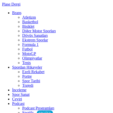
Plase Dergi
Branş
Atletizm
Basketbol
Bisiklet
Diğer Motor Sporları
Dövüş Sanatları
Ekstrem Sporlar
Formula 1
Futbol
MotoGP
Olimpiyatlar
Tenis
Spordan Hikayeler
Ezeli Rekabet
Portre
Spor Tarihi
Trajedi
İnceleme
Spor Sanat
Çeviri
Podcast
Podcast Programları
Spotify