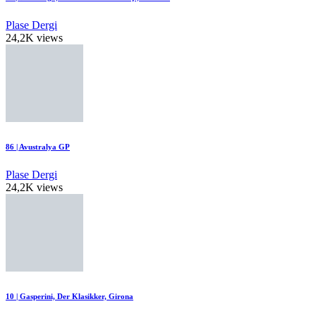
Plase Dergi
24,2K views
86 | Avustralya GP
Plase Dergi
24,2K views
10 | Gasperini, Der Klasikker, Girona