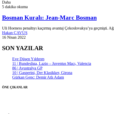
Daha
5 dakika okuma
Bosman Kuralı: Jean-Marc Bosman
Uli Hoeness penaltıyı kaçırmış avantaj Çekoslovakya’ya geçmişti. Ağ
Hakan ÇAVUŞ
16 Nisan 2022
SON YAZILAR
Eve Düşen Yıldırım
11 | Bundesliga, Lazio – Juventus Maçı, Valencia
86 | Avustralya GP
10 | Gasperini, Der Klasikker, Girona
Gürkan Genç: Demir Atlı Adam
ÖNE ÇIKANLAR