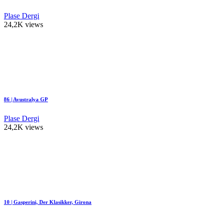
Plase Dergi
24,2K views
86 | Avustralya GP
Plase Dergi
24,2K views
10 | Gasperini, Der Klasikker, Girona