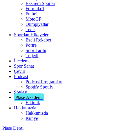
Ekstrem Sporlar
Formula 1
Futbol
MotoGP
Olimpiyatlar
Tenis
Spordan Hikayeler
Ezeli Rekabet
Portre
Spor Tarihi
Trajedi
İnceleme
Spor Sanat
Çeviri
Podcast
Podcast Programları
Spotify
Spotify
Söyleşi
Plase Akademi
Etkinlik
Hakkımızda
Hakkımızda
Künye
Plase Dergi