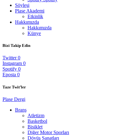
Söyleşi
Plase Akademi
Etkinlik
Hakkımızda
Hakkımızda
Künye
Bizi Takip Edin
Twitter
0
Instagram
0
Spotify
0
Eposta
0
Taze Twit’ler
Plase Dergi
Branş
Atletizm
Basketbol
Bisiklet
Diğer Motor Sporları
Dövüş Sanatları