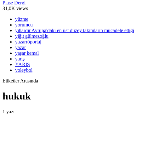
Plase Dergi
31,0K views
yüzme
yorumcu
yıllardır Avrupa'daki en üst düzey takımların mücadele ettiği
yiğit gülmezoğlu
yazarröportaj
yazar
yaşar kemal
yarış
YARIŞ
voleybol
Etiketler Arasında
hukuk
1 yazı