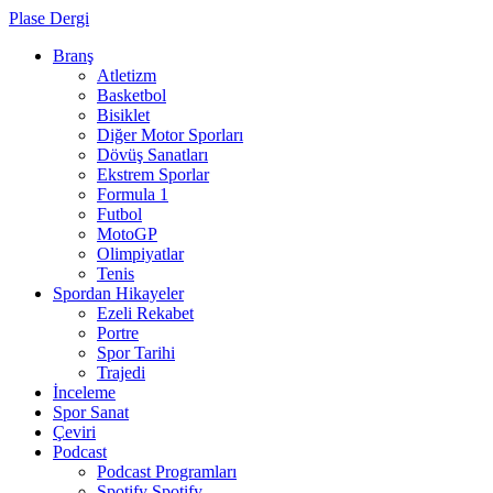
Plase Dergi
Branş
Atletizm
Basketbol
Bisiklet
Diğer Motor Sporları
Dövüş Sanatları
Ekstrem Sporlar
Formula 1
Futbol
MotoGP
Olimpiyatlar
Tenis
Spordan Hikayeler
Ezeli Rekabet
Portre
Spor Tarihi
Trajedi
İnceleme
Spor Sanat
Çeviri
Podcast
Podcast Programları
Spotify
Spotify