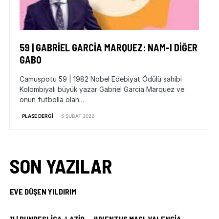
59 | GABRİEL GARCİA MARQUEZ: NAM-I DİĞER
GABO
Camuspotu 59 | 1982 Nobel Edebiyat Ödülü sahibi
Kolombiyalı büyük yazar Gabriel Garcia Marquez ve
onun futbolla olan…
PLASE DERGI
5 ŞUBAT 2022
SON YAZILAR
EVE DÜŞEN YILDIRIM
11 | BUNDESLIGA, LAZIO – JUVENTUS MAÇI, VALENCIA