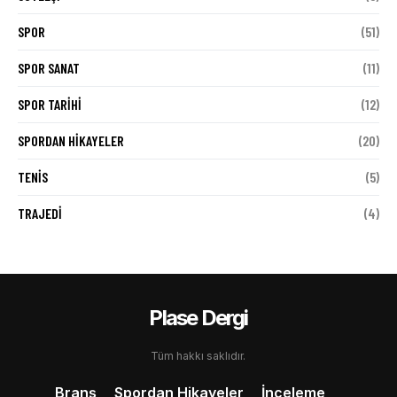
SPOR
(51)
SPOR SANAT
(11)
SPOR TARIHI
(12)
SPORDAN HIKAYELER
(20)
TENIS
(5)
TRAJEDI
(4)
Plase Dergi
Tüm hakkı saklıdır.
Branş
Spordan Hikayeler
İnceleme