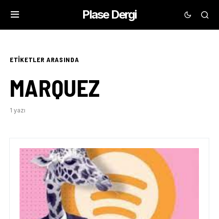
Plase Dergi
ETIKETLER ARASINDA
MARQUEZ
1 yazı