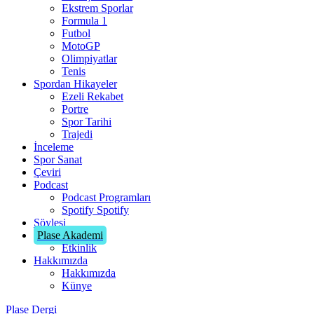
Ekstrem Sporlar
Formula 1
Futbol
MotoGP
Olimpiyatlar
Tenis
Spordan Hikayeler
Ezeli Rekabet
Portre
Spor Tarihi
Trajedi
İnceleme
Spor Sanat
Çeviri
Podcast
Podcast Programları
Spotify
Spotify
Söyleşi
Plase Akademi
Etkinlik
Hakkımızda
Hakkımızda
Künye
Plase Dergi