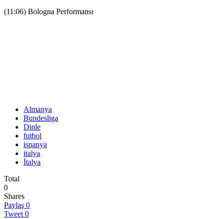
(11:06) Bologna Performansı
Almanya
Bundesliga
Dinle
futbol
ispanya
italya
İtalya
Total
0
Shares
Paylaş
0
Tweet
0