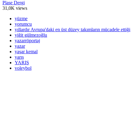
Plase Dergi
31,0K views
yüzme
yorumcu
yıllardır Avrupa'daki en üst düzey takımların mücadele ettiği
yiğit gülmezoğlu
yazarröportaj
yazar
yaşar kemal
yarış
YARIŞ
voleybol