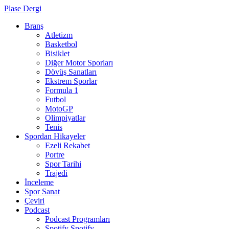
Plase Dergi
Branş
Atletizm
Basketbol
Bisiklet
Diğer Motor Sporları
Dövüş Sanatları
Ekstrem Sporlar
Formula 1
Futbol
MotoGP
Olimpiyatlar
Tenis
Spordan Hikayeler
Ezeli Rekabet
Portre
Spor Tarihi
Trajedi
İnceleme
Spor Sanat
Çeviri
Podcast
Podcast Programları
Spotify
Spotify