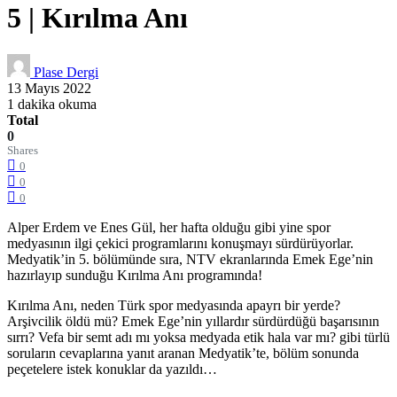
5 | Kırılma Anı
Plase Dergi
13 Mayıs 2022
1 dakika okuma
Total
0
Shares
0
0
0
Alper Erdem ve Enes Gül, her hafta olduğu gibi yine spor
medyasının ilgi çekici programlarını konuşmayı sürdürüyorlar.
Medyatik’in 5. bölümünde sıra, NTV ekranlarında Emek Ege’nin
hazırlayıp sunduğu Kırılma Anı programında!
Kırılma Anı, neden Türk spor medyasında apayrı bir yerde?
Arşivcilik öldü mü? Emek Ege’nin yıllardır sürdürdüğü başarısının
sırrı? Vefa bir semt adı mı yoksa medyada etik hala var mı? gibi türlü
soruların cevaplarına yanıt aranan Medyatik’te, bölüm sonunda
peçetelere istek konuklar da yazıldı…