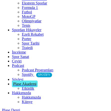
Ekstrem Sporlar
Formula 1
Futbol
MotoGP
Olimpiyatlar
Tenis
Spordan Hikayeler
Ezeli Rekabet
Portre
Spor Tarihi
Trajedi
İnceleme
Spor Sanat
Çeviri
Podcast
Podcast Programları
Spotify
SPOTIFY
Söyleşi
Plase Akademi
Etkinlik
Hakkımızda
Hakkımızda
Künye
Plase Dergi