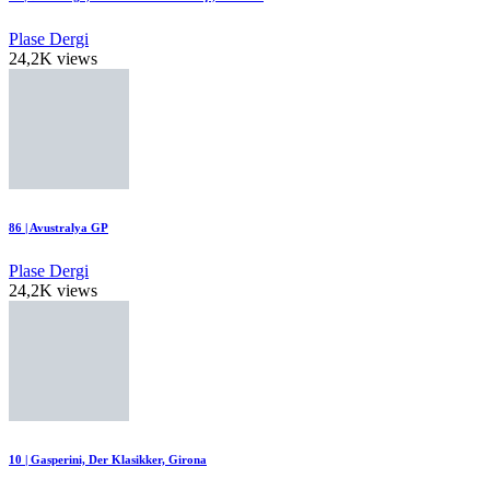
Plase Dergi
24,2K views
86 | Avustralya GP
Plase Dergi
24,2K views
10 | Gasperini, Der Klasikker, Girona