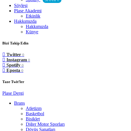
SPOTIFY
Söyleşi
Plase Akademi
Etkinlik
Hakkımızda
Hakkımızda
Künye
Bizi Takip Edin
Twitter
0
Instagram
0
Spotify
0
Eposta
0
Taze Twit’ler
Plase Dergi
Branş
Atletizm
Basketbol
Bisiklet
Diğer Motor Sporları
Dövüş Sanatları