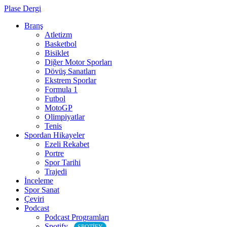
Plase Dergi
Branş
Atletizm
Basketbol
Bisiklet
Diğer Motor Sporları
Dövüş Sanatları
Ekstrem Sporlar
Formula 1
Futbol
MotoGP
Olimpiyatlar
Tenis
Spordan Hikayeler
Ezeli Rekabet
Portre
Spor Tarihi
Trajedi
İnceleme
Spor Sanat
Çeviri
Podcast
Podcast Programları
Spotify