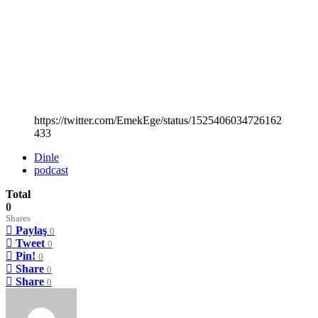
https://twitter.com/EmekEge/status/1525406034726162
433
Dinle
podcast
Total
0
Shares
Paylaş
0
Tweet
0
Pin!
0
Share
0
Share
0