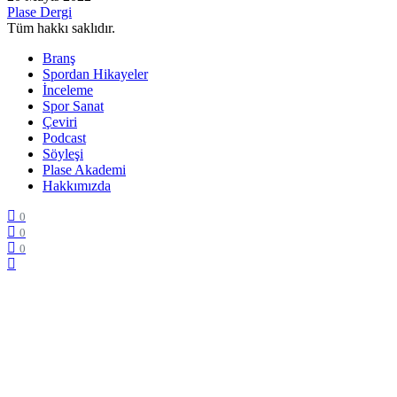
Plase Dergi
Tüm hakkı saklıdır.
Branş
Spordan Hikayeler
İnceleme
Spor Sanat
Çeviri
Podcast
Söyleşi
Plase Akademi
Hakkımızda
0
0
0