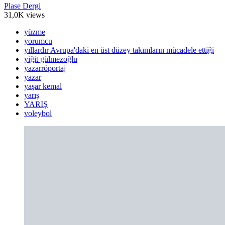
Plase Dergi
31,0K views
yüzme
yorumcu
yıllardır Avrupa'daki en üst düzey takımların mücadele ettiği
yiğit gülmezoğlu
yazarröportaj
yazar
yaşar kemal
yarış
YARIŞ
voleybol