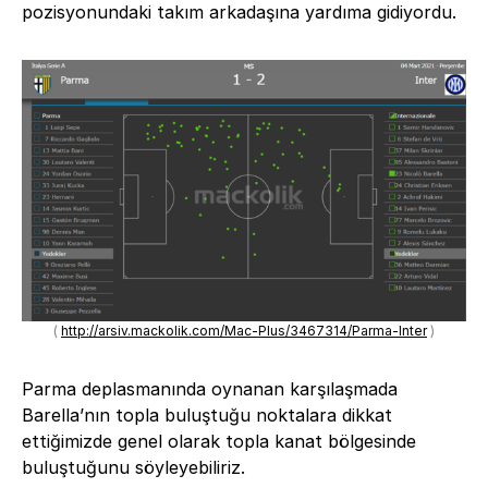
pozisyonundaki takım arkadaşına yardıma gidiyordu.
(
http://arsiv.mackolik.com/Mac-Plus/3467314/Parma-Inter
)
Parma deplasmanında oynanan karşılaşmada
Barella’nın topla buluştuğu noktalara dikkat
ettiğimizde genel olarak topla kanat bölgesinde
buluştuğunu söyleyebiliriz.