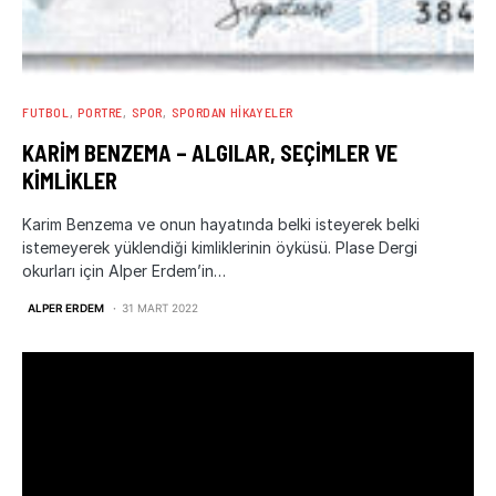
FUTBOL
PORTRE
SPOR
SPORDAN HIKAYELER
KARIM BENZEMA – ALGILAR, SEÇIMLER VE
KIMLIKLER
Karim Benzema ve onun hayatında belki isteyerek belki
istemeyerek yüklendiği kimliklerinin öyküsü. Plase Dergi
okurları için Alper Erdem’in…
ALPER ERDEM
31 MART 2022