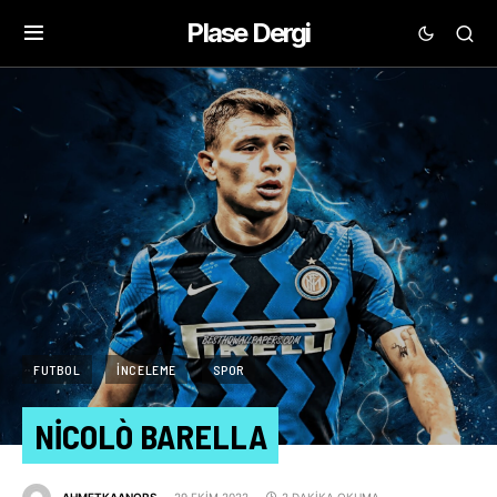
Plase Dergi
FUTBOL
İNCELEME
SPOR
NICOLÒ BARELLA