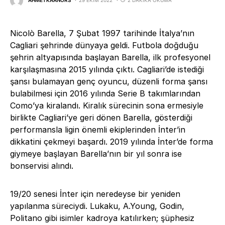
AHMETKAANORS
29 EKIM 2022
2 DAKIKA OKUMA
Nicolò Barella, 7 Şubat 1997 tarihinde İtalya’nın
Cagliari şehrinde dünyaya geldi. Futbola doğduğu
şehrin altyapısında başlayan Barella, ilk profesyonel
karşılaşmasına 2015 yılında çıktı. Cagliari’de istediği
şansı bulamayan genç oyuncu, düzenli forma şansı
bulabilmesi için 2016 yılında Serie B takımlarından
Como’ya kiralandı. Kiralık sürecinin sona ermesiyle
birlikte Cagliari’ye geri dönen Barella, gösterdiği
performansla ligin önemli ekiplerinden İnter’in
dikkatini çekmeyi başardı. 2019 yılında İnter’de forma
giymeye başlayan Barella’nın bir yıl sonra ise
bonservisi alındı.
19/20 senesi İnter için neredeyse bir yeniden
yapılanma süreciydi. Lukaku, A.Young, Godin,
Politano gibi isimler kadroya katılırken; şüphesiz