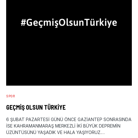
SPOR
GEÇMIŞ OLSUN TÜRKIYE
6 ŞUBAT PAZARTESİ GÜNÜ ÖNCE GAZİANTEP SONRASINDA
İSE KAHRAMANMARAŞ MERKEZLİ İKİ BÜYÜK DEPREMİN
ÜZÜNTÜSÜNÜ YAŞADIK VE HALA YAŞIYORUZ.…