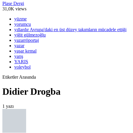
Plase Dergi
31,0K views
yüzme
yorumcu
yıllardır Avrupa'daki en üst düzey takımların mücadele ettiği
yiğit gülmezoğlu
yazarröportaj
yazar
yaşar kemal
yarış
YARIŞ
voleybol
Etiketler Arasında
Didier Drogba
1 yazı