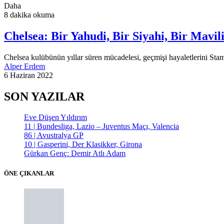
Daha
8 dakika okuma
Chelsea: Bir Yahudi, Bir Siyahi, Bir Mavil
Chelsea kulübünün yıllar süren mücadelesi, geçmişi hayaletlerini St
Alper Erdem
6 Haziran 2022
SON YAZILAR
Eve Düşen Yıldırım
11 | Bundesliga, Lazio – Juventus Maçı, Valencia
86 | Avustralya GP
10 | Gasperini, Der Klasikker, Girona
Gürkan Genç: Demir Atlı Adam
ÖNE ÇIKANLAR