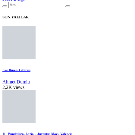
SON YAZILAR
Eve Düşen Yıldırım
Ahmet Dumlu
2,2K views
11 | Bundesliga, Lazio – Juventus Maçı, Valencia