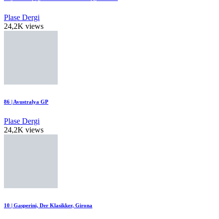
Plase Dergi
24,2K views
86 | Avustralya GP
Plase Dergi
24,2K views
10 | Gasperini, Der Klasikker, Girona