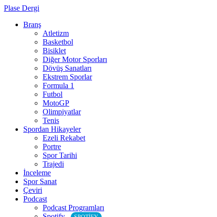
Plase Dergi
Branş
Atletizm
Basketbol
Bisiklet
Diğer Motor Sporları
Dövüş Sanatları
Ekstrem Sporlar
Formula 1
Futbol
MotoGP
Olimpiyatlar
Tenis
Spordan Hikayeler
Ezeli Rekabet
Portre
Spor Tarihi
Trajedi
İnceleme
Spor Sanat
Çeviri
Podcast
Podcast Programları
Spotify