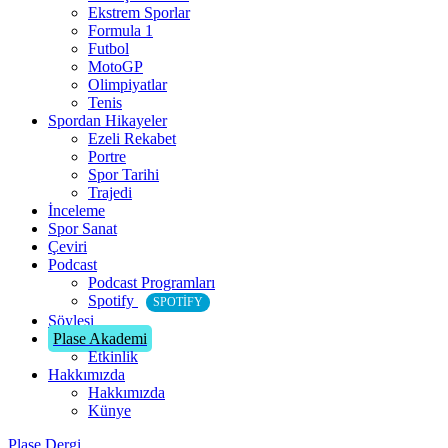
Ekstrem Sporlar
Formula 1
Futbol
MotoGP
Olimpiyatlar
Tenis
Spordan Hikayeler
Ezeli Rekabet
Portre
Spor Tarihi
Trajedi
İnceleme
Spor Sanat
Çeviri
Podcast
Podcast Programları
Spotify
SPOTIFY
Söyleşi
Plase Akademi
Etkinlik
Hakkımızda
Hakkımızda
Künye
Plase Dergi