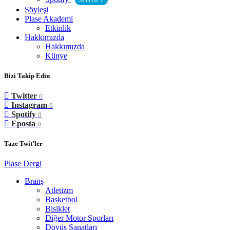
SPOTIFY
Söyleşi
Plase Akademi
Etkinlik
Hakkımızda
Hakkımızda
Künye
Bizi Takip Edin
Twitter
0
Instagram
0
Spotify
0
Eposta
0
Taze Twit’ler
Plase Dergi
Branş
Atletizm
Basketbol
Bisiklet
Diğer Motor Sporları
Dövüş Sanatları