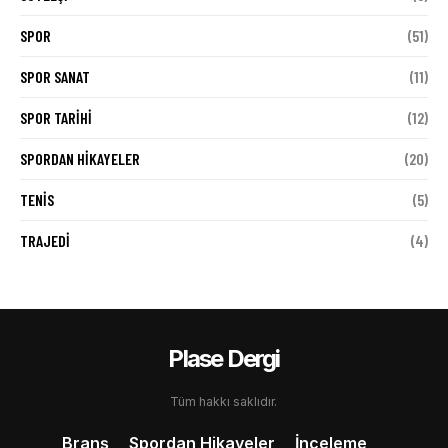
SPOR
(51)
SPOR SANAT
(11)
SPOR TARIHI
(12)
SPORDAN HIKAYELER
(20)
TENIS
(5)
TRAJEDI
(4)
Plase Dergi
Tüm hakkı saklıdır.
Branş
Spordan Hikayeler
İnceleme