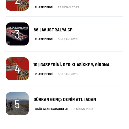
PLASE DERGI
12 NISAN 2023
86 | AVUSTRALYA GP
PLASE DERGI
5 NISAN 2023
10 | GASPERINI, DER KLASIKKER, GIRONA
PLASE DERGI
5 NISAN 2023
GÜRKAN GENÇ: DEMIR ATLI ADAM
ÇAĞLAYAN KARABULUT
3 NISAN 2023