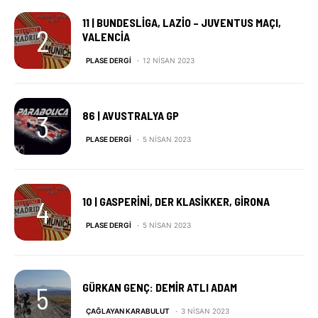
11 | BUNDESLIGA, LAZIO – JUVENTUS MAÇI,
VALENCIA
PLASE DERGI
12 NISAN 2023
86 | AVUSTRALYA GP
PLASE DERGI
5 NISAN 2023
10 | GASPERINI, DER KLASIKKER, GIRONA
PLASE DERGI
5 NISAN 2023
GÜRKAN GENÇ: DEMIR ATLI ADAM
ÇAĞLAYAN KARABULUT
3 NISAN 2023