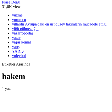
Plase Dergi
31,0K views
yüzme
yorumcu
yıllardır Avrupa'daki en üst düzey takımların mücadele ettiği
yiğit gülmezoğlu
yazarröportaj
yazar
yaşar kemal
yarış
YARIŞ
voleybol
Etiketler Arasında
hakem
1 yazı