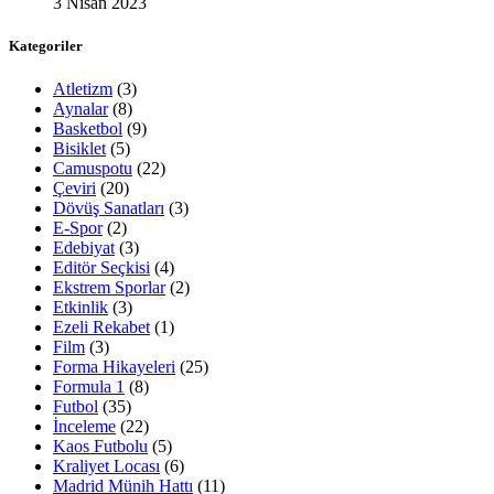
3 Nisan 2023
Kategoriler
Atletizm
(3)
Aynalar
(8)
Basketbol
(9)
Bisiklet
(5)
Camuspotu
(22)
Çeviri
(20)
Dövüş Sanatları
(3)
E-Spor
(2)
Edebiyat
(3)
Editör Seçkisi
(4)
Ekstrem Sporlar
(2)
Etkinlik
(3)
Ezeli Rekabet
(1)
Film
(3)
Forma Hikayeleri
(25)
Formula 1
(8)
Futbol
(35)
İnceleme
(22)
Kaos Futbolu
(5)
Kraliyet Locası
(6)
Madrid Münih Hattı
(11)