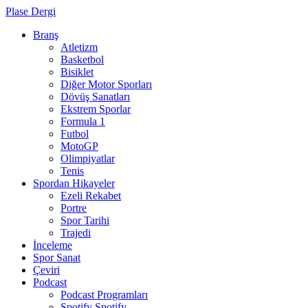
Plase Dergi
Branş
Atletizm
Basketbol
Bisiklet
Diğer Motor Sporları
Dövüş Sanatları
Ekstrem Sporlar
Formula 1
Futbol
MotoGP
Olimpiyatlar
Tenis
Spordan Hikayeler
Ezeli Rekabet
Portre
Spor Tarihi
Trajedi
İnceleme
Spor Sanat
Çeviri
Podcast
Podcast Programları
Spotify
Spotify