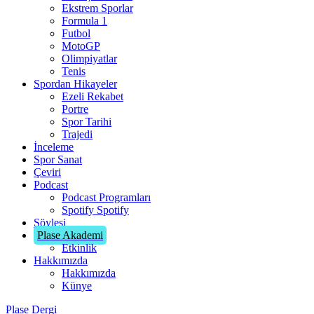
Ekstrem Sporlar
Formula 1
Futbol
MotoGP
Olimpiyatlar
Tenis
Spordan Hikayeler
Ezeli Rekabet
Portre
Spor Tarihi
Trajedi
İnceleme
Spor Sanat
Çeviri
Podcast
Podcast Programları
Spotify
Spotify
Söyleşi
Plase Akademi
Etkinlik
Hakkımızda
Hakkımızda
Künye
Plase Dergi