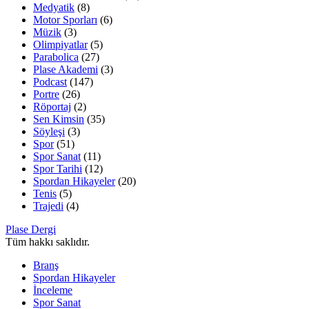
Medyatik
(8)
Motor Sporları
(6)
Müzik
(3)
Olimpiyatlar
(5)
Parabolica
(27)
Plase Akademi
(3)
Podcast
(147)
Portre
(26)
Röportaj
(2)
Sen Kimsin
(35)
Söyleşi
(3)
Spor
(51)
Spor Sanat
(11)
Spor Tarihi
(12)
Spordan Hikayeler
(20)
Tenis
(5)
Trajedi
(4)
Plase Dergi
Tüm hakkı saklıdır.
Branş
Spordan Hikayeler
İnceleme
Spor Sanat