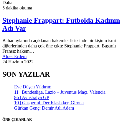
Daha
5 dakika okuma
Stephanie Frappart: Futbolda Kadının
Adı Var
Bahar aylarında açıklanan hakemler listesinde bir kişinin ismi
diğerlerinden daha çok öne çıktı: Stephanie Frappart. Başarılı
Fransız hakem…
Alper Erdem
24 Haziran 2022
SON YAZILAR
Eve Düşen Yıldırım
11 | Bundesliga, Lazio – Juventus Maçı, Valencia
86 | Avustralya GP
10 | Gasperini, Der Klasikker, Girona
Gürkan Genç: Demir Atlı Adam
ÖNE ÇIKANLAR