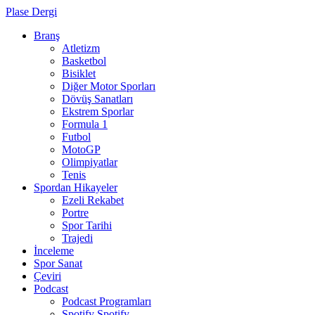
Plase Dergi
Branş
Atletizm
Basketbol
Bisiklet
Diğer Motor Sporları
Dövüş Sanatları
Ekstrem Sporlar
Formula 1
Futbol
MotoGP
Olimpiyatlar
Tenis
Spordan Hikayeler
Ezeli Rekabet
Portre
Spor Tarihi
Trajedi
İnceleme
Spor Sanat
Çeviri
Podcast
Podcast Programları
Spotify
Spotify