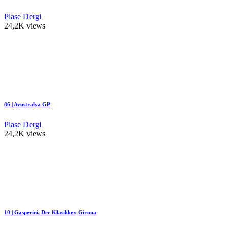
Plase Dergi
24,2K views
86 | Avustralya GP
Plase Dergi
24,2K views
10 | Gasperini, Der Klasikker, Girona