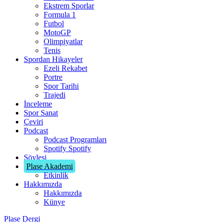
Ekstrem Sporlar
Formula 1
Futbol
MotoGP
Olimpiyatlar
Tenis
Spordan Hikayeler
Ezeli Rekabet
Portre
Spor Tarihi
Trajedi
İnceleme
Spor Sanat
Çeviri
Podcast
Podcast Programları
Spotify
Spotify
Söyleşi
Plase Akademi
Etkinlik
Hakkımızda
Hakkımızda
Künye
Plase Dergi