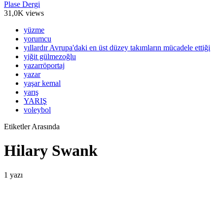
Plase Dergi
31,0K views
yüzme
yorumcu
yıllardır Avrupa'daki en üst düzey takımların mücadele ettiği
yiğit gülmezoğlu
yazarröportaj
yazar
yaşar kemal
yarış
YARIŞ
voleybol
Etiketler Arasında
Hilary Swank
1 yazı