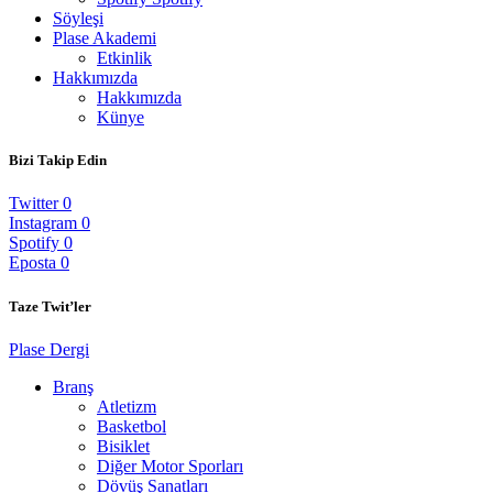
Söyleşi
Plase Akademi
Etkinlik
Hakkımızda
Hakkımızda
Künye
Bizi Takip Edin
Twitter
0
Instagram
0
Spotify
0
Eposta
0
Taze Twit’ler
Plase Dergi
Branş
Atletizm
Basketbol
Bisiklet
Diğer Motor Sporları
Dövüş Sanatları