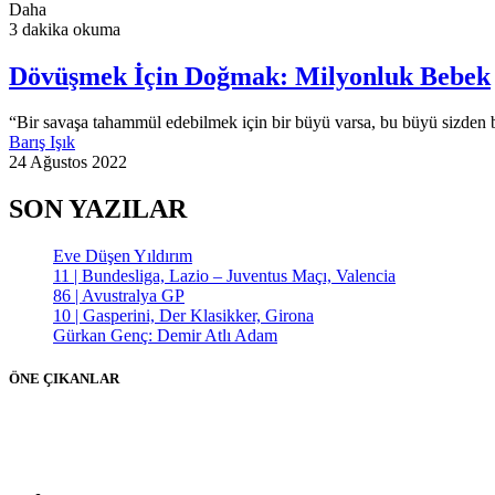
Daha
3 dakika okuma
Dövüşmek İçin Doğmak: Milyonluk Bebek
“Bir savaşa tahammül edebilmek için bir büyü varsa, bu büyü sizden
Barış Işık
24 Ağustos 2022
SON YAZILAR
Eve Düşen Yıldırım
11 | Bundesliga, Lazio – Juventus Maçı, Valencia
86 | Avustralya GP
10 | Gasperini, Der Klasikker, Girona
Gürkan Genç: Demir Atlı Adam
ÖNE ÇIKANLAR