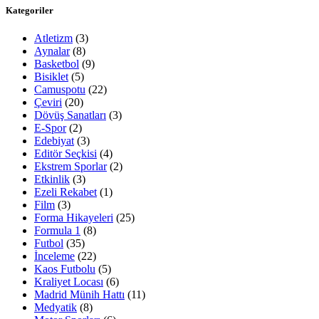
Kategoriler
Atletizm
(3)
Aynalar
(8)
Basketbol
(9)
Bisiklet
(5)
Camuspotu
(22)
Çeviri
(20)
Dövüş Sanatları
(3)
E-Spor
(2)
Edebiyat
(3)
Editör Seçkisi
(4)
Ekstrem Sporlar
(2)
Etkinlik
(3)
Ezeli Rekabet
(1)
Film
(3)
Forma Hikayeleri
(25)
Formula 1
(8)
Futbol
(35)
İnceleme
(22)
Kaos Futbolu
(5)
Kraliyet Locası
(6)
Madrid Münih Hattı
(11)
Medyatik
(8)