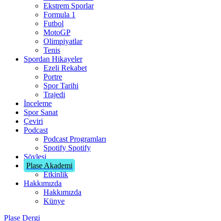
Ekstrem Sporlar
Formula 1
Futbol
MotoGP
Olimpiyatlar
Tenis
Spordan Hikayeler
Ezeli Rekabet
Portre
Spor Tarihi
Trajedi
İnceleme
Spor Sanat
Çeviri
Podcast
Podcast Programları
Spotify
Spotify
Söyleşi
Plase Akademi
Etkinlik
Hakkımızda
Hakkımızda
Künye
Plase Dergi