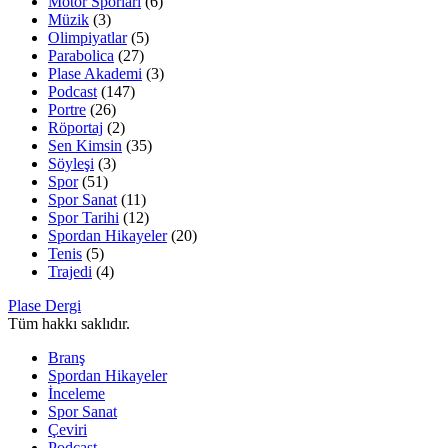
Motor Sporları
(6)
Müzik
(3)
Olimpiyatlar
(5)
Parabolica
(27)
Plase Akademi
(3)
Podcast
(147)
Portre
(26)
Röportaj
(2)
Sen Kimsin
(35)
Söyleşi
(3)
Spor
(51)
Spor Sanat
(11)
Spor Tarihi
(12)
Spordan Hikayeler
(20)
Tenis
(5)
Trajedi
(4)
Plase Dergi
Tüm hakkı saklıdır.
Branş
Spordan Hikayeler
İnceleme
Spor Sanat
Çeviri
Podcast