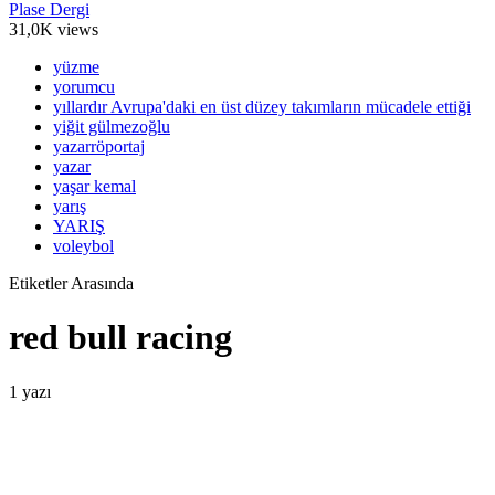
Plase Dergi
31,0K views
yüzme
yorumcu
yıllardır Avrupa'daki en üst düzey takımların mücadele ettiği
yiğit gülmezoğlu
yazarröportaj
yazar
yaşar kemal
yarış
YARIŞ
voleybol
Etiketler Arasında
red bull racing
1 yazı