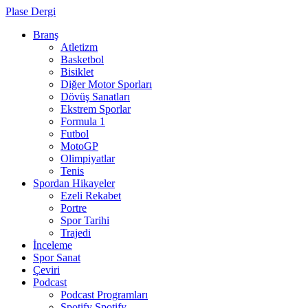
Plase Dergi
Branş
Atletizm
Basketbol
Bisiklet
Diğer Motor Sporları
Dövüş Sanatları
Ekstrem Sporlar
Formula 1
Futbol
MotoGP
Olimpiyatlar
Tenis
Spordan Hikayeler
Ezeli Rekabet
Portre
Spor Tarihi
Trajedi
İnceleme
Spor Sanat
Çeviri
Podcast
Podcast Programları
Spotify
Spotify