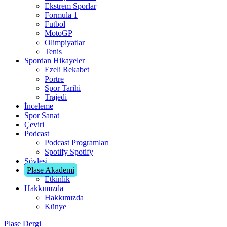
Ekstrem Sporlar
Formula 1
Futbol
MotoGP
Olimpiyatlar
Tenis
Spordan Hikayeler
Ezeli Rekabet
Portre
Spor Tarihi
Trajedi
İnceleme
Spor Sanat
Çeviri
Podcast
Podcast Programları
Spotify
Spotify
Söyleşi
Plase Akademi
Etkinlik
Hakkımızda
Hakkımızda
Künye
Plase Dergi