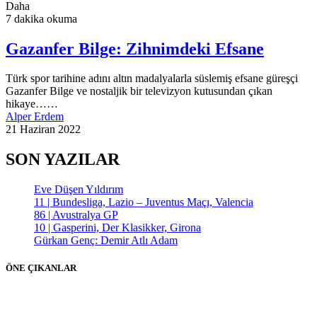
Daha
7 dakika okuma
Gazanfer Bilge: Zihnimdeki Efsane
Türk spor tarihine adını altın madalyalarla süslemiş efsane güreşçi
Gazanfer Bilge ve nostaljik bir televizyon kutusundan çıkan
hikaye……
Alper Erdem
21 Haziran 2022
SON YAZILAR
Eve Düşen Yıldırım
11 | Bundesliga, Lazio – Juventus Maçı, Valencia
86 | Avustralya GP
10 | Gasperini, Der Klasikker, Girona
Gürkan Genç: Demir Atlı Adam
ÖNE ÇIKANLAR