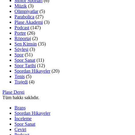
Motor Sporları
(6)
Müzik
(3)
Olimpiyatlar
(5)
Parabolica
(27)
Plase Akademi
(3)
Podcast
(147)
Portre
(26)
Röportaj
(2)
Sen Kimsin
(35)
Söyleşi
(3)
Spor
(51)
Spor Sanat
(11)
Spor Tarihi
(12)
Spordan Hikayeler
(20)
Tenis
(5)
Trajedi
(4)
Plase Dergi
Tüm hakkı saklıdır.
Branş
Spordan Hikayeler
İnceleme
Spor Sanat
Çeviri
Podcast