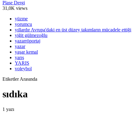
Plase Dergi
31,0K views
yüzme
yorumcu
yıllardır Avrupa'daki en üst düzey takımların mücadele ettiği
yiğit gülmezoğlu
yazarröportaj
yazar
yaşar kemal
yarış
YARIŞ
voleybol
Etiketler Arasında
sıdıka
1 yazı