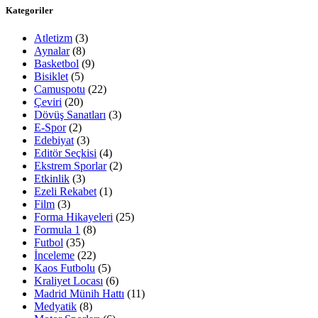
Kategoriler
Atletizm
(3)
Aynalar
(8)
Basketbol
(9)
Bisiklet
(5)
Camuspotu
(22)
Çeviri
(20)
Dövüş Sanatları
(3)
E-Spor
(2)
Edebiyat
(3)
Editör Seçkisi
(4)
Ekstrem Sporlar
(2)
Etkinlik
(3)
Ezeli Rekabet
(1)
Film
(3)
Forma Hikayeleri
(25)
Formula 1
(8)
Futbol
(35)
İnceleme
(22)
Kaos Futbolu
(5)
Kraliyet Locası
(6)
Madrid Münih Hattı
(11)
Medyatik
(8)