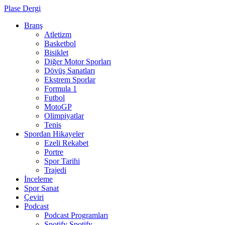
Plase Dergi
Branş
Atletizm
Basketbol
Bisiklet
Diğer Motor Sporları
Dövüş Sanatları
Ekstrem Sporlar
Formula 1
Futbol
MotoGP
Olimpiyatlar
Tenis
Spordan Hikayeler
Ezeli Rekabet
Portre
Spor Tarihi
Trajedi
İnceleme
Spor Sanat
Çeviri
Podcast
Podcast Programları
Spotify
Spotify