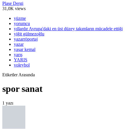
Plase Dergi
31,0K views
yüzme
yorumcu
yıllardır Avrupa'daki en üst düzey takımların mücadele ettiği
yiğit gülmezoğlu
yazarröportaj
yazar
yaşar kemal
yarış
YARIŞ
voleybol
Etiketler Arasında
spor sanat
1 yazı