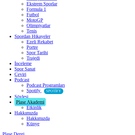
Ekstrem Sporlar
Formula 1
Futbol
MotoGP
Olimpiyatlar
Tenis
Spordan Hikayeler
Ezeli Rekabet
Portre
Spor Tarihi
Trajedi
İnceleme
Spor Sanat
Çeviri
Podcast
Podcast Programları
Spotify
SPOTIFY
Söyleşi
Plase Akademi
Etkinlik
Hakkımızda
Hakkımızda
Künye
Plase Dergi