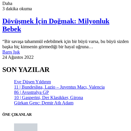
Daha
3 dakika okuma
Dövüşmek İçin Doğmak: Milyonluk
Bebek
“Bir savaşa tahammül edebilmek için bir büyü varsa, bu büyü sizden
başka hiç kimsenin görmediği bir hayal uğruna…
Barış Işık
24 Ağustos 2022
SON YAZILAR
Eve Düşen Yıldırım
11 | Bundesliga, Lazio – Juventus Maçı, Valencia
86 | Avustralya GP
10 | Gasperini, Der Klasikker, Girona
Gürkan Genç: Demir Atlı Adam
ÖNE ÇIKANLAR