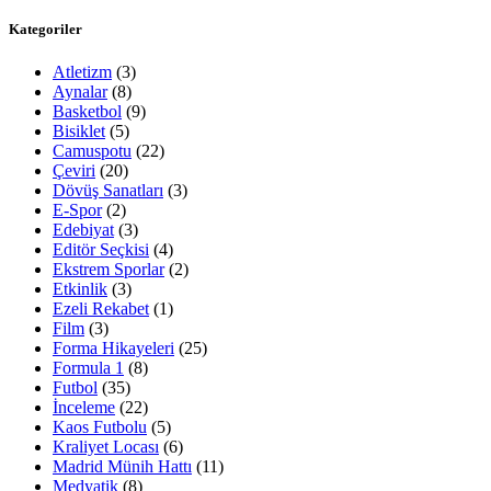
Kategoriler
Atletizm
(3)
Aynalar
(8)
Basketbol
(9)
Bisiklet
(5)
Camuspotu
(22)
Çeviri
(20)
Dövüş Sanatları
(3)
E-Spor
(2)
Edebiyat
(3)
Editör Seçkisi
(4)
Ekstrem Sporlar
(2)
Etkinlik
(3)
Ezeli Rekabet
(1)
Film
(3)
Forma Hikayeleri
(25)
Formula 1
(8)
Futbol
(35)
İnceleme
(22)
Kaos Futbolu
(5)
Kraliyet Locası
(6)
Madrid Münih Hattı
(11)
Medyatik
(8)