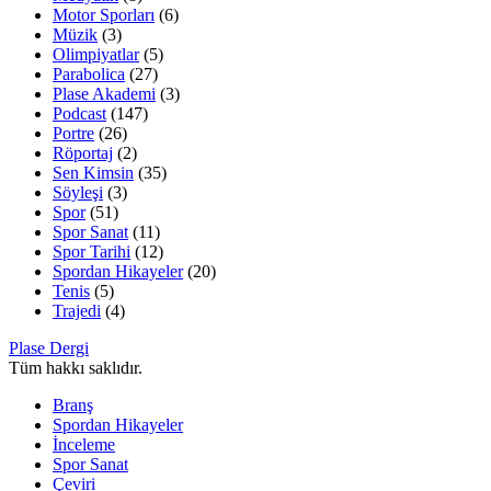
Motor Sporları
(6)
Müzik
(3)
Olimpiyatlar
(5)
Parabolica
(27)
Plase Akademi
(3)
Podcast
(147)
Portre
(26)
Röportaj
(2)
Sen Kimsin
(35)
Söyleşi
(3)
Spor
(51)
Spor Sanat
(11)
Spor Tarihi
(12)
Spordan Hikayeler
(20)
Tenis
(5)
Trajedi
(4)
Plase Dergi
Tüm hakkı saklıdır.
Branş
Spordan Hikayeler
İnceleme
Spor Sanat
Çeviri