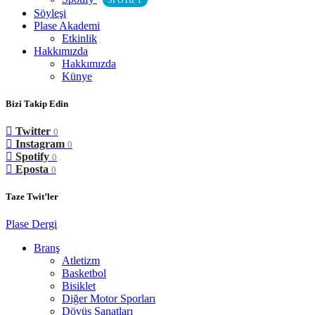
SPOTIFY
Söyleşi
Plase Akademi
Etkinlik
Hakkımızda
Hakkımızda
Künye
Bizi Takip Edin
Twitter
0
Instagram
0
Spotify
0
Eposta
0
Taze Twit’ler
Plase Dergi
Branş
Atletizm
Basketbol
Bisiklet
Diğer Motor Sporları
Dövüş Sanatları