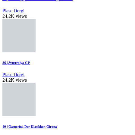
Plase Dergi
24,2K views
86 | Avustralya GP
Plase Dergi
24,2K views
10 | Gasperini, Der Klasikker, Girona