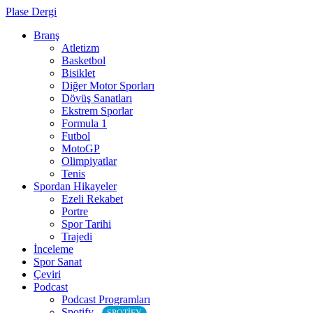
Plase Dergi
Branş
Atletizm
Basketbol
Bisiklet
Diğer Motor Sporları
Dövüş Sanatları
Ekstrem Sporlar
Formula 1
Futbol
MotoGP
Olimpiyatlar
Tenis
Spordan Hikayeler
Ezeli Rekabet
Portre
Spor Tarihi
Trajedi
İnceleme
Spor Sanat
Çeviri
Podcast
Podcast Programları
Spotify