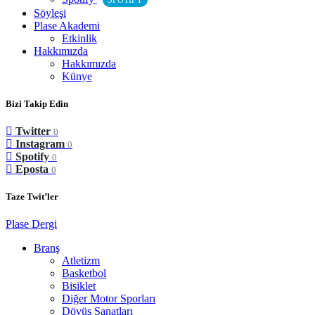
SPOTIFY
Söyleşi
Plase Akademi
Etkinlik
Hakkımızda
Hakkımızda
Künye
Bizi Takip Edin
Twitter
0
Instagram
0
Spotify
0
Eposta
0
Taze Twit’ler
Plase Dergi
Branş
Atletizm
Basketbol
Bisiklet
Diğer Motor Sporları
Dövüş Sanatları