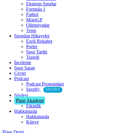
Ekstrem Sporlar
Formula 1
Futbol
MotoGP
Olimpiyatlar
Tenis
Spordan Hikayeler
Ezeli Rekabet
Portre
Spor Tarihi
Trajedi
İnceleme
Spor Sanat
Çeviri
Podcast
Podcast Programları
Spotify
SPOTIFY
Söyleşi
Plase Akademi
Etkinlik
Hakkımızda
Hakkımızda
Künye
Plase Dergi