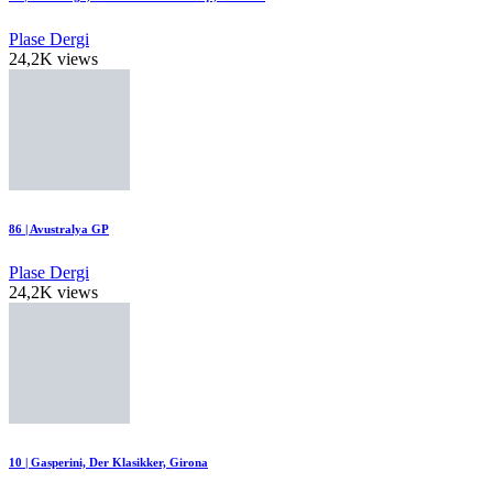
Plase Dergi
24,2K views
86 | Avustralya GP
Plase Dergi
24,2K views
10 | Gasperini, Der Klasikker, Girona