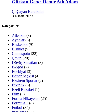
Gürkan Genç: Demir Atlı Adam
Çağlayan Karabulut
3 Nisan 2023
Kategoriler
Atletizm
(3)
Aynalar
(8)
Basketbol
(9)
Bisiklet
(5)
Camuspotu
(22)
Çeviri
(20)
Dövüş Sanatları
(3)
E-Spor
(2)
Edebiyat
(3)
Editör Seçkisi
(4)
Ekstrem Sporlar
(2)
Etkinlik
(3)
Ezeli Rekabet
(1)
Film
(3)
Forma Hikayeleri
(25)
Formula 1
(8)
Futbol
(35)