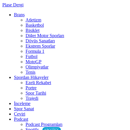
Plase Dergi
Branş
Atletizm
Basketbol
Bisiklet
Diğer Motor Sporları
Dövüş Sanatları
Ekstrem Sporlar
Formula 1
Futbol
MotoGP
Olimpiyatlar
Tenis
Spordan Hikayeler
Ezeli Rekabet
Portre
Spor Tarihi
Trajedi
İnceleme
Spor Sanat
Çeviri
Podcast
Podcast Programları
Spotify