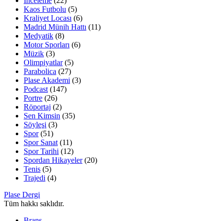
İnceleme
(22)
Kaos Futbolu
(5)
Kraliyet Locası
(6)
Madrid Münih Hattı
(11)
Medyatik
(8)
Motor Sporları
(6)
Müzik
(3)
Olimpiyatlar
(5)
Parabolica
(27)
Plase Akademi
(3)
Podcast
(147)
Portre
(26)
Röportaj
(2)
Sen Kimsin
(35)
Söyleşi
(3)
Spor
(51)
Spor Sanat
(11)
Spor Tarihi
(12)
Spordan Hikayeler
(20)
Tenis
(5)
Trajedi
(4)
Plase Dergi
Tüm hakkı saklıdır.
Branş