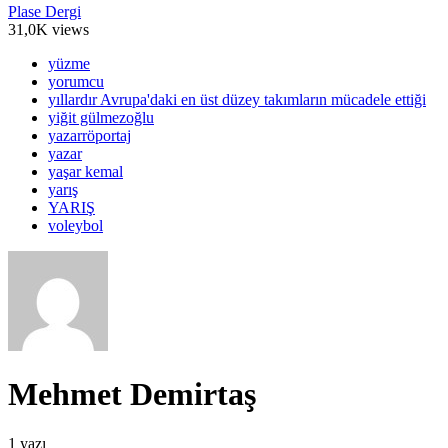
Plase Dergi
31,0K views
yüzme
yorumcu
yıllardır Avrupa'daki en üst düzey takımların mücadele ettiği
yiğit gülmezoğlu
yazarröportaj
yazar
yaşar kemal
yarış
YARIŞ
voleybol
Mehmet Demirtaş
1 yazı