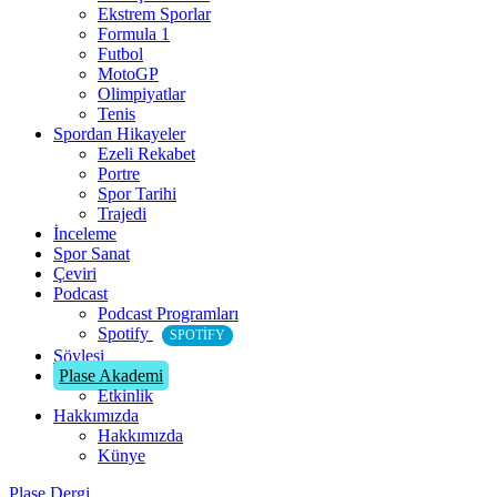
Ekstrem Sporlar
Formula 1
Futbol
MotoGP
Olimpiyatlar
Tenis
Spordan Hikayeler
Ezeli Rekabet
Portre
Spor Tarihi
Trajedi
İnceleme
Spor Sanat
Çeviri
Podcast
Podcast Programları
Spotify
SPOTIFY
Söyleşi
Plase Akademi
Etkinlik
Hakkımızda
Hakkımızda
Künye
Plase Dergi