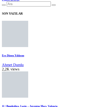
SON YAZILAR
Eve Düşen Yıldırım
Ahmet Dumlu
2,2K views
11 | Bundesliga, Lazio – Juventus Maçı, Valencia