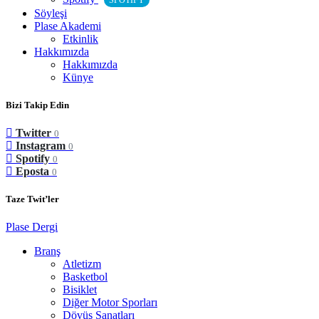
SPOTIFY
Söyleşi
Plase Akademi
Etkinlik
Hakkımızda
Hakkımızda
Künye
Bizi Takip Edin
Twitter
0
Instagram
0
Spotify
0
Eposta
0
Taze Twit’ler
Plase Dergi
Branş
Atletizm
Basketbol
Bisiklet
Diğer Motor Sporları
Dövüş Sanatları