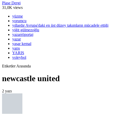
Plase Dergi
31,0K views
yüzme
yorumcu
yıllardır Avrupa'daki en üst düzey takımların mücadele ettiği
yiğit gülmezoğlu
yazarröportaj
yazar
yaşar kemal
yarış
YARIŞ
voleybol
Etiketler Arasında
newcastle united
2 yazı