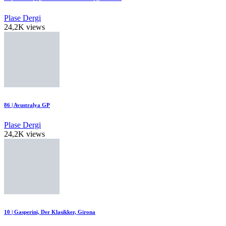
Plase Dergi
24,2K views
86 | Avustralya GP
Plase Dergi
24,2K views
10 | Gasperini, Der Klasikker, Girona