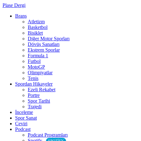
Plase Dergi
Branş
Atletizm
Basketbol
Bisiklet
Diğer Motor Sporları
Dövüş Sanatları
Ekstrem Sporlar
Formula 1
Futbol
MotoGP
Olimpiyatlar
Tenis
Spordan Hikayeler
Ezeli Rekabet
Portre
Spor Tarihi
Trajedi
İnceleme
Spor Sanat
Çeviri
Podcast
Podcast Programları
Spotify