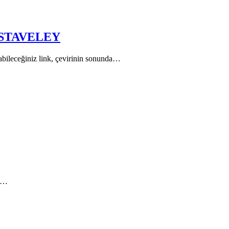
 STAVELEY
abileceğiniz link, çevirinin sonunda…
na…