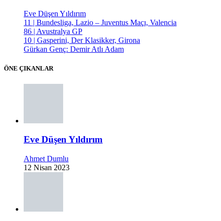
Eve Düşen Yıldırım
11 | Bundesliga, Lazio – Juventus Maçı, Valencia
86 | Avustralya GP
10 | Gasperini, Der Klasikker, Girona
Gürkan Genç: Demir Atlı Adam
ÖNE ÇIKANLAR
Eve Düşen Yıldırım
Ahmet Dumlu
12 Nisan 2023