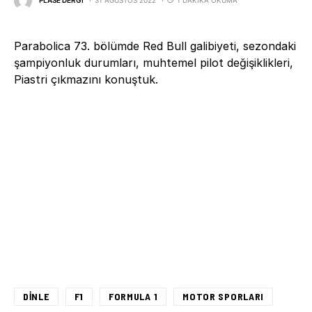
PLASE DERGI
31 AĞUSTOS 2022
1 DAKIKA OKUMA
Parabolica 73. bölümde Red Bull galibiyeti, sezondaki
şampiyonluk durumları, muhtemel pilot değişiklikleri,
Piastri çıkmazını konuştuk.
DINLE
F1
FORMULA 1
MOTOR SPORLARI