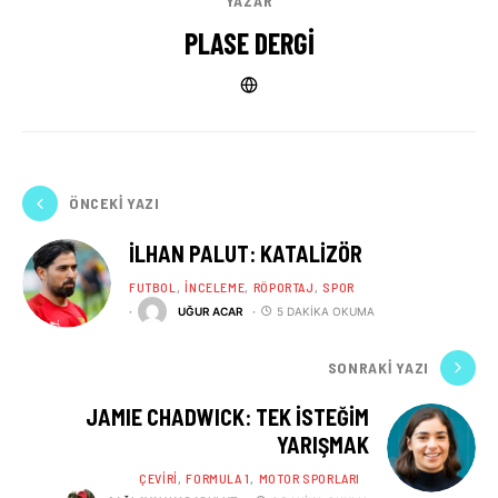
YAZAR
PLASE DERGI
ÖNCEKI YAZI
İLHAN PALUT: KATALIZÖR
FUTBOL
İNCELEME
RÖPORTAJ
SPOR
UĞUR ACAR
5 DAKIKA OKUMA
SONRAKI YAZI
JAMIE CHADWICK: TEK İSTEĞİM
YARIŞMAK
ÇEVIRI
FORMULA 1
MOTOR SPORLARI