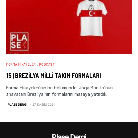
FORMA HIKAYELERI
PODCAST
15 | BREZILYA MILLI TAKIM FORMALARI
Forma Hikayeleri’nin bu bölümünde, Joga Bonito’nun
anavatanı Brezilya’nın formalarını masaya yatırdık.
PLASE DERGI
27 KASIM 2021
Plase Dergi