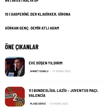
86 | AVUSTRALYA GP
10 | GASPERINI, DER KLASIKKER, GIRONA
GÜRKAN GENÇ: DEMIR ATLI ADAM
ÖNE ÇIKANLAR
EVE DÜŞEN YILDIRIM
AHMET DUMLU
12 NISAN 2023
11 | BUNDESLIGA, LAZIO – JUVENTUS MAÇI,
VALENCIA
PLASE DERGI
12 NISAN 2023