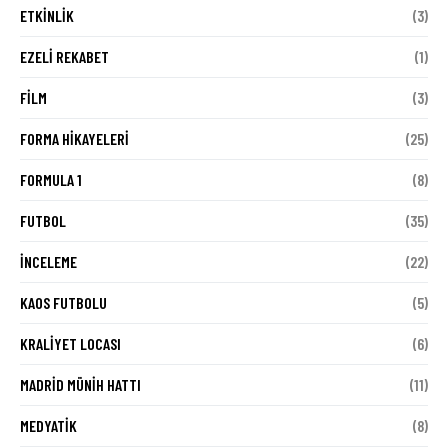
ETKINLIK
(3)
EZELI REKABET
(1)
FILM
(3)
FORMA HIKAYELERI
(25)
FORMULA 1
(8)
FUTBOL
(35)
İNCELEME
(22)
KAOS FUTBOLU
(5)
KRALIYET LOCASI
(6)
MADRID MÜNIH HATTI
(11)
MEDYATIK
(8)