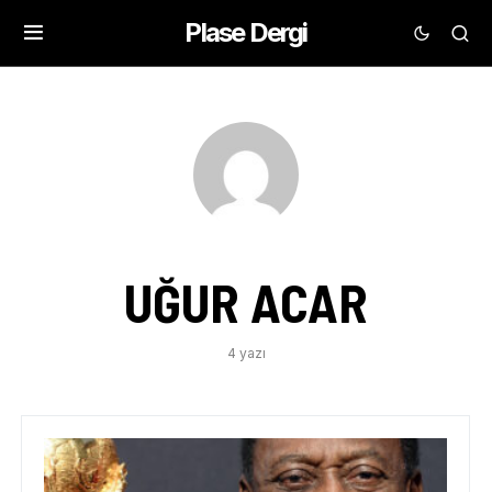
Plase Dergi
UĞUR ACAR
4 yazı