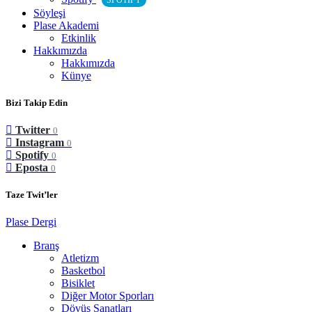
SPOTIFY
Söyleşi
Plase Akademi
Etkinlik
Hakkımızda
Hakkımızda
Künye
Bizi Takip Edin
Twitter
0
Instagram
0
Spotify
0
Eposta
0
Taze Twit’ler
Plase Dergi
Branş
Atletizm
Basketbol
Bisiklet
Diğer Motor Sporları
Dövüş Sanatları