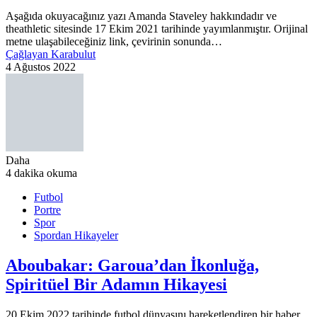
Aşağıda okuyacağınız yazı Amanda Staveley hakkındadır ve
theathletic sitesinde 17 Ekim 2021 tarihinde yayımlanmıştır. Orijinal
metne ulaşabileceğiniz link, çevirinin sonunda…
Çağlayan Karabulut
4 Ağustos 2022
Daha
4 dakika okuma
Futbol
Portre
Spor
Spordan Hikayeler
Aboubakar: Garoua’dan İkonluğa,
Spiritüel Bir Adamın Hikayesi
20 Ekim 2022 tarihinde futbol dünyasını hareketlendiren bir haber