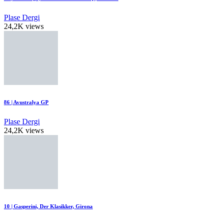
Plase Dergi
24,2K views
86 | Avustralya GP
Plase Dergi
24,2K views
10 | Gasperini, Der Klasikker, Girona