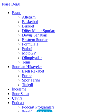
Plase Dergi
Branş
Atletizm
Basketbol
Bisiklet
Diğer Motor Sporları
Dövüş Sanatları
Ekstrem Sporlar
Formula 1
Futbol
MotoGP
Olimpiyatlar
Tenis
Spordan Hikayeler
Ezeli Rekabet
Portre
Spor Tarihi
Trajedi
İnceleme
Spor Sanat
Çeviri
Podcast
Podcast Programları
Spotify