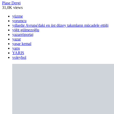
Plase Dergi
31,0K views
yüzme
yorumcu
yıllardır Avrupa'daki en üst düzey takımların mücadele ettiği
yiğit gülmezoğlu
yazarröportaj
yazar
yaşar kemal
yarış
YARIŞ
voleybol