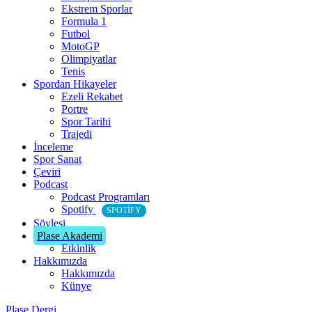
Ekstrem Sporlar
Formula 1
Futbol
MotoGP
Olimpiyatlar
Tenis
Spordan Hikayeler
Ezeli Rekabet
Portre
Spor Tarihi
Trajedi
İnceleme
Spor Sanat
Çeviri
Podcast
Podcast Programları
Spotify
SPOTIFY
Söyleşi
Plase Akademi
Etkinlik
Hakkımızda
Hakkımızda
Künye
Plase Dergi