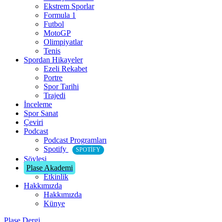
Ekstrem Sporlar
Formula 1
Futbol
MotoGP
Olimpiyatlar
Tenis
Spordan Hikayeler
Ezeli Rekabet
Portre
Spor Tarihi
Trajedi
İnceleme
Spor Sanat
Çeviri
Podcast
Podcast Programları
Spotify
SPOTIFY
Söyleşi
Plase Akademi
Etkinlik
Hakkımızda
Hakkımızda
Künye
Plase Dergi