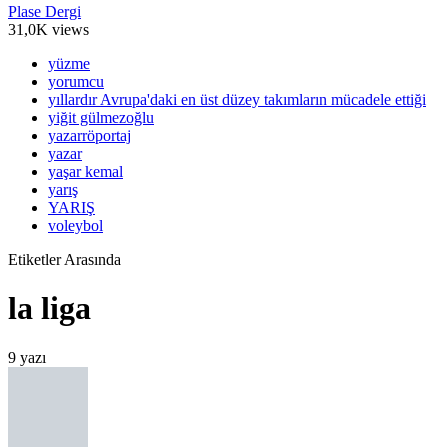
Plase Dergi
31,0K views
yüzme
yorumcu
yıllardır Avrupa'daki en üst düzey takımların mücadele ettiği
yiğit gülmezoğlu
yazarröportaj
yazar
yaşar kemal
yarış
YARIŞ
voleybol
Etiketler Arasında
la liga
9 yazı