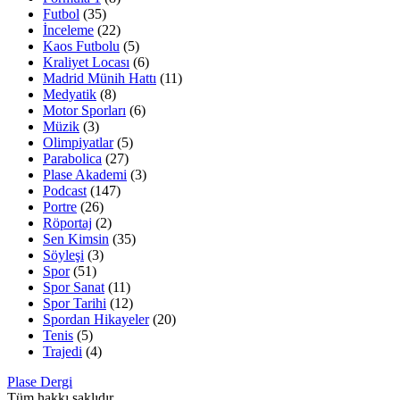
Futbol
(35)
İnceleme
(22)
Kaos Futbolu
(5)
Kraliyet Locası
(6)
Madrid Münih Hattı
(11)
Medyatik
(8)
Motor Sporları
(6)
Müzik
(3)
Olimpiyatlar
(5)
Parabolica
(27)
Plase Akademi
(3)
Podcast
(147)
Portre
(26)
Röportaj
(2)
Sen Kimsin
(35)
Söyleşi
(3)
Spor
(51)
Spor Sanat
(11)
Spor Tarihi
(12)
Spordan Hikayeler
(20)
Tenis
(5)
Trajedi
(4)
Plase Dergi
Tüm hakkı saklıdır.