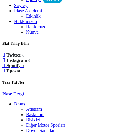
SPOTIFY
Söyleşi
Plase Akademi
Etkinlik
Hakkımızda
Hakkımızda
Künye
Bizi Takip Edin
Twitter
0
Instagram
0
Spotify
0
Eposta
0
Taze Twit’ler
Plase Dergi
Branş
Atletizm
Basketbol
Bisiklet
Diğer Motor Sporları
Dövüş Sanatları