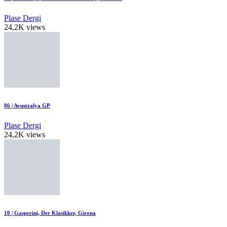
Plase Dergi
24,2K views
86 | Avustralya GP
Plase Dergi
24,2K views
10 | Gasperini, Der Klasikker, Girona