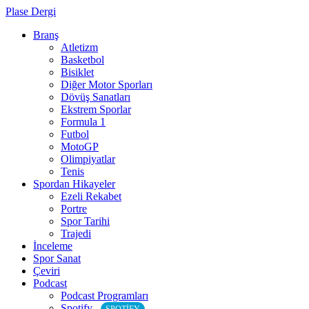
Plase Dergi
Branş
Atletizm
Basketbol
Bisiklet
Diğer Motor Sporları
Dövüş Sanatları
Ekstrem Sporlar
Formula 1
Futbol
MotoGP
Olimpiyatlar
Tenis
Spordan Hikayeler
Ezeli Rekabet
Portre
Spor Tarihi
Trajedi
İnceleme
Spor Sanat
Çeviri
Podcast
Podcast Programları
Spotify