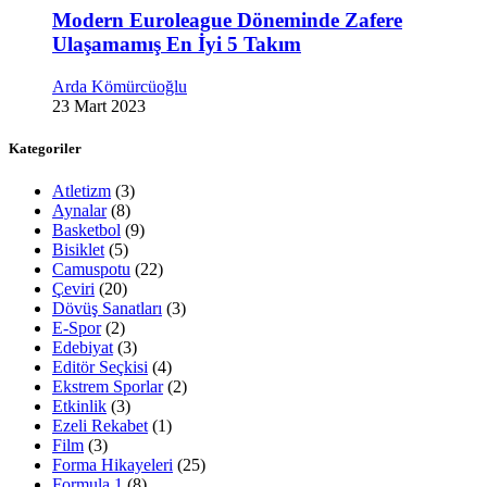
Modern Euroleague Döneminde Zafere
Ulaşamamış En İyi 5 Takım
Arda Kömürcüoğlu
23 Mart 2023
Kategoriler
Atletizm
(3)
Aynalar
(8)
Basketbol
(9)
Bisiklet
(5)
Camuspotu
(22)
Çeviri
(20)
Dövüş Sanatları
(3)
E-Spor
(2)
Edebiyat
(3)
Editör Seçkisi
(4)
Ekstrem Sporlar
(2)
Etkinlik
(3)
Ezeli Rekabet
(1)
Film
(3)
Forma Hikayeleri
(25)
Formula 1
(8)