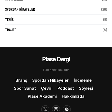
SPORDAN HIKAYELER
(20)
TENIS
(5)
TRAJEDI
(4)
Plase Dergi
Tüm hakkı saklıdır.
Branş
Spordan Hikayeler
İnceleme
Spor Sanat
Çeviri
Podcast
Söyleşi
Plase Akademi
Hakkımızda