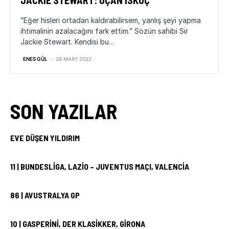
JACKIE STEWART: UÇAN İSKOÇ
”Eğer hisleri ortadan kaldırabilirsem, yanlış şeyi yapma
ihtimalinin azalacağını fark ettim.” Sözün sahibi Sir
Jackie Stewart. Kendisi bu…
ENES GÜL
28 MART 2022
SON YAZILAR
EVE DÜŞEN YILDIRIM
11 | BUNDESLIGA, LAZIO – JUVENTUS MAÇI, VALENCIA
86 | AVUSTRALYA GP
10 | GASPERINI, DER KLASIKKER, GIRONA