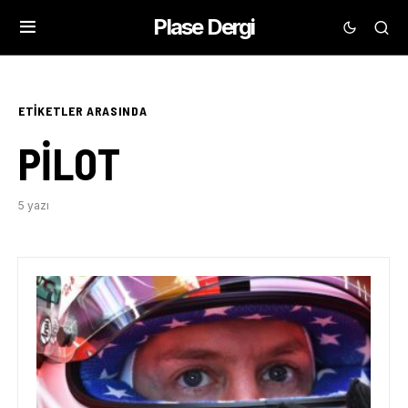
Plase Dergi
ETIKETLER ARASINDA
PILOT
5 yazı