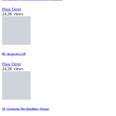
Plase Dergi
24,2K views
86 | Avustralya GP
Plase Dergi
24,2K views
10 | Gasperini, Der Klasikker, Girona