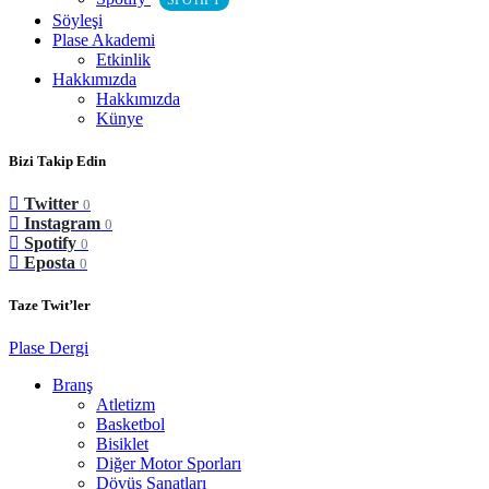
SPOTIFY
Söyleşi
Plase Akademi
Etkinlik
Hakkımızda
Hakkımızda
Künye
Bizi Takip Edin
Twitter
0
Instagram
0
Spotify
0
Eposta
0
Taze Twit’ler
Plase Dergi
Branş
Atletizm
Basketbol
Bisiklet
Diğer Motor Sporları
Dövüş Sanatları