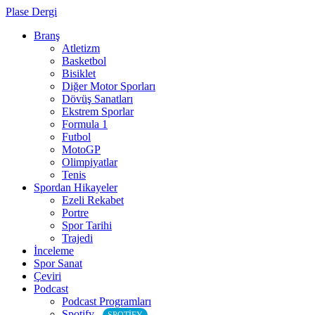
Plase Dergi
Branş
Atletizm
Basketbol
Bisiklet
Diğer Motor Sporları
Dövüş Sanatları
Ekstrem Sporlar
Formula 1
Futbol
MotoGP
Olimpiyatlar
Tenis
Spordan Hikayeler
Ezeli Rekabet
Portre
Spor Tarihi
Trajedi
İnceleme
Spor Sanat
Çeviri
Podcast
Podcast Programları
Spotify