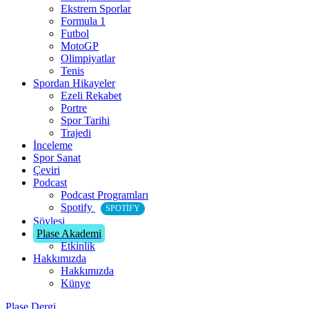
Ekstrem Sporlar
Formula 1
Futbol
MotoGP
Olimpiyatlar
Tenis
Spordan Hikayeler
Ezeli Rekabet
Portre
Spor Tarihi
Trajedi
İnceleme
Spor Sanat
Çeviri
Podcast
Podcast Programları
Spotify
SPOTIFY
Söyleşi
Plase Akademi
Etkinlik
Hakkımızda
Hakkımızda
Künye
Plase Dergi