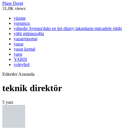
Plase Dergi
31,0K views
yüzme
yorumcu
yıllardır Avrupa'daki en üst düzey takımların mücadele ettiği
yiğit gülmezoğlu
yazarröportaj
yazar
yaşar kemal
yarış
YARIŞ
voleybol
Etiketler Arasında
teknik direktör
5 yazı