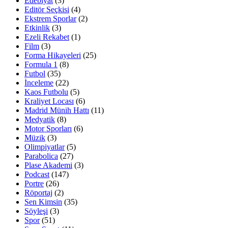
Edebiyat
(3)
Editör Seçkisi
(4)
Ekstrem Sporlar
(2)
Etkinlik
(3)
Ezeli Rekabet
(1)
Film
(3)
Forma Hikayeleri
(25)
Formula 1
(8)
Futbol
(35)
İnceleme
(22)
Kaos Futbolu
(5)
Kraliyet Locası
(6)
Madrid Münih Hattı
(11)
Medyatik
(8)
Motor Sporları
(6)
Müzik
(3)
Olimpiyatlar
(5)
Parabolica
(27)
Plase Akademi
(3)
Podcast
(147)
Portre
(26)
Röportaj
(2)
Sen Kimsin
(35)
Söyleşi
(3)
Spor
(51)